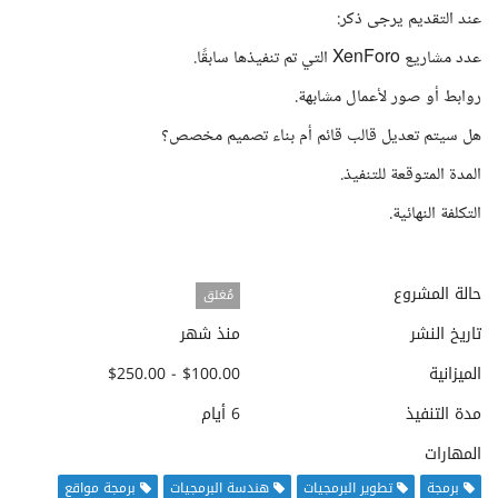
عند التقديم يرجى ذكر:
عدد مشاريع XenForo التي تم تنفيذها سابقًا.
روابط أو صور لأعمال مشابهة.
هل سيتم تعديل قالب قائم أم بناء تصميم مخصص؟
المدة المتوقعة للتنفيذ.
التكلفة النهائية.
حالة المشروع
مُغلق
تاريخ النشر
منذ شهر
الميزانية
$100.00 - $250.00
مدة التنفيذ
6 أيام
المهارات
برمجة
تطوير البرمجيات
هندسة البرمجيات
برمجة مواقع