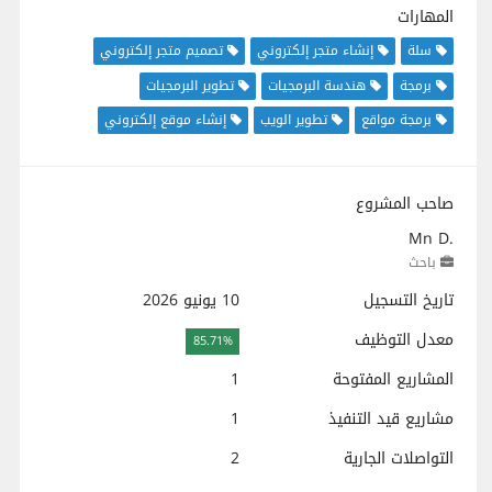
المهارات
سلة
إنشاء متجر إلكتروني
تصميم متجر إلكتروني
برمجة
هندسة البرمجيات
تطوير البرمجيات
برمجة مواقع
تطوير الويب
إنشاء موقع إلكتروني
صاحب المشروع
Mn D.
باحث
تاريخ التسجيل
10 يونيو 2026
معدل التوظيف
85.71%
المشاريع المفتوحة
1
مشاريع قيد التنفيذ
1
التواصلات الجارية
2