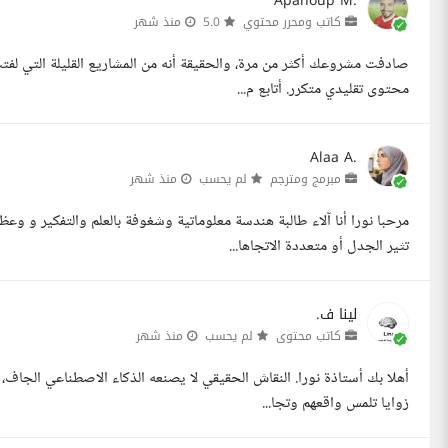
Apanoup M.
كاتب ومحرر محتوي
5.0
منذ شهر
صادفت مشروعك أكثر من مرة، والحقيقة أنه من المشاريع القليلة التي لف
محتوى تقليدي متكرر. أتابع م...
Alaa A.
مبرمج ومترجم
لم يحسب
منذ شهر
مرحبا نورا أنا آلاء طالبة هندسة معلوماتية وشغوفة بالعلم والتفكير و 
تثير الجدل أو متعددة الاتجاها...
لينا ف.
كاتب محتوى
لم يحسب
منذ شهر
أهلا بك أستاذة نورا. النقاش الحقيقي لا يصنعه الذكاء الاصطناعي الجاف، 
زوايا تلمس واقعهم وتجا...