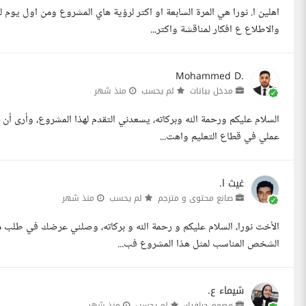
اهلين ا. نورا هي المرة السابعة او اكتر لرؤية هاي المشروع ومن اول ي
والاطلاع ع افكار لمناقشة واكتر...
Mohammed D.
مدخل بيانات
لم يحسب
منذ شهر
السلام عليكم ورحمة الله وبركاته، يسعدني التقدم لهذا المشروع، وأرى أن 
عملي في قطاع التعليم واهت...
غيث ا.
صانع محتوى و مترجم
لم يحسب
منذ شهر
الأخت نورا، السلام عليكم و رحمة الله و بركاته، وصلني عرضك في طلب مس
الشخص المناسب لمثل هذا المشروع فب...
شيماء ع.
مصمم جرافيك
لم يحسب
منذ شهر