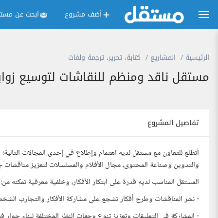
أضف مشروع
ابحث عن مستق
الرئيسية
المشاريع
كتابة، تحرير، ترجمة ولغات
مستقل ناقد ومنظم للنقاشات لتوسيع زواي
تفاصيل المشروع
أتطلع للتعاون مع مستقل لديه اهتمام وإطلاع في إحدى المجالات التالية؛ رياد
والتدوين وصناعة المحتوى، مجال الأفلام والمسلسلات لتعزيز مناقشات جذا
المستقل المناسب لديه قدرة على ابتكار الأفكار، وخلفية معرفية تمكنه من:
- نشر المناقشات وطرح أفكار تشجع على مشاركة الأفكار والتجارب الشخ
- المشاركة في التعليقات وتعزيز تنوع وجهات النظر المختلفة لبناء حوار ف