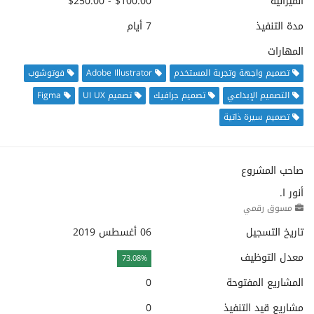
الميزانية
$100.00 - $250.00
مدة التنفيذ
7 أيام
المهارات
تصميم واجهة وتجربة المستخدم
Adobe Illustrator
فوتوشوب
التصميم الإبداعي
تصميم جرافيك
تصميم UI UX
Figma
تصميم سيرة ذاتية
صاحب المشروع
أنور ا.
مسوق رقمي
تاريخ التسجيل
06 أغسطس 2019
معدل التوظيف
73.08%
المشاريع المفتوحة
0
مشاريع قيد التنفيذ
0