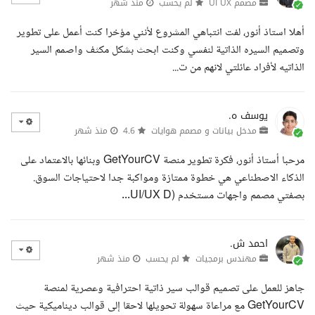
مصمم UI UX
لم يحسب
منذ شهر
أهلا استاذ أنور، لفت انتباهي المشروع لأنني مؤخرا كنت أعمل على تطوير
وتصميم السيره الذاتية لنفسي وكنت ابحث بشكل مكثف واصمم السير
الذاتيه لأفراد عائلتي لانهم من ت...
يوسف ه.
مدخل بيانات و مصمم هوايات
4.6
منذ شهر
مرحبا أستاذ أنور، فكرة تطوير منصة GetYourCV وبنائها بالاعتماد على
الذكاء الاصطناعي هي خطوة ممتازة ومواكبة جدا لاحتياجات السوق.
بصفتي مصمم واجهات مستخدم (UI/UX D...
احمد ش.
مهندس برمجيات
لم يحسب
منذ شهر
جاهز للعمل على تصميم قوالب سير ذاتية احترافية وعصرية لمنصة
GetYourCV مع مراعاة سهولة تحويلها لاحقا إلى قوالب ديناميكية حيث