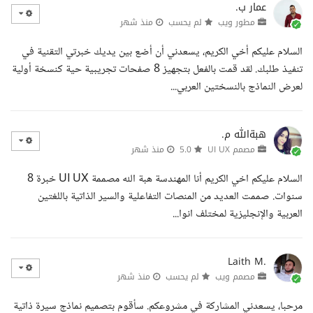
عمار ب.
مطور ويب
لم يحسب
منذ شهر
السلام عليكم أخي الكريم، يسعدني أن أضع بين يديك خبرتي التقنية في
تنفيذ طلبك. لقد قمت بالفعل بتجهيز 8 صفحات تجريبية حية كنسخة أولية
لعرض النماذج بالنسختين العربي...
هبةالله م.
مصمم UI UX
5.0
منذ شهر
السلام عليكم اخي الكريم أنا المهندسة هبة الله مصممة UI UX خبرة 8
سنوات. صممت العديد من المنصات التفاعلية والسير الذاتية باللغتين
العربية والإنجليزية لمختلف انوا...
Laith M.
مصمم ويب
لم يحسب
منذ شهر
مرحبا، يسعدني المشاركة في مشروعكم. سأقوم بتصميم نماذج سيرة ذاتية