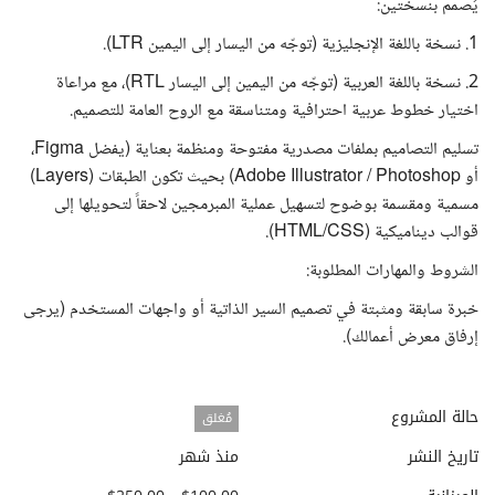
يُصمم بنسختين:
1. نسخة باللغة الإنجليزية (توجّه من اليسار إلى اليمين LTR).
2. نسخة باللغة العربية (توجّه من اليمين إلى اليسار RTL)، مع مراعاة
اختيار خطوط عربية احترافية ومتناسقة مع الروح العامة للتصميم.
تسليم التصاميم بملفات مصدرية مفتوحة ومنظمة بعناية (يفضل Figma،
أو Adobe Illustrator / Photoshop) بحيث تكون الطبقات (Layers)
مسمية ومقسمة بوضوح لتسهيل عملية المبرمجين لاحقاً لتحويلها إلى
قوالب ديناميكية (HTML/CSS).
الشروط والمهارات المطلوبة:
خبرة سابقة ومثبتة في تصميم السير الذاتية أو واجهات المستخدم (يرجى
إرفاق معرض أعمالك).
حالة المشروع
مُغلق
تاريخ النشر
منذ شهر