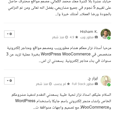
حبابك عشرة بلا كشرة معك محمد الكمالي، مصمم مواقع محترف حاصل
على تقييم 5 نجوم في جميع مشاريعي، بفضل الله تعالى ومن ثم التزامي
بالجودة ورضا العملاء. أمتلك خبرة وا...
Hisham K.
مطور ويب
4.9
منذ شهر
مرحبا أستاذ نزار معكم هشام مطورويب ومصمم مواقع ومتاجر إلكترونية
متخصص في WordPress WooCommerce بخبرة عملية تزيد عن 3
سنوات في بناء متاجر إلكترونية. يسعدني ان اش...
ابرار ح.
مطور Full Stack
لم يحسب
منذ شهر
السلام عليكم، استاذ نزار تحية طيبة يسعدني التقدم لتنفيذ مشروعكم
الخاص بإنشاء متجر إلكتروني باسم جايكا باستخدام WordPress
وWooCommerce، مع تصميم واجهات متوافقة ت...