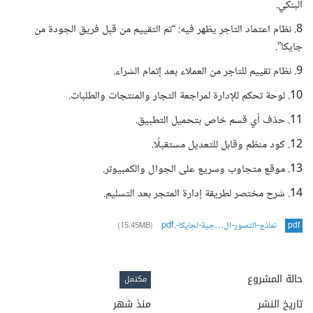
البنكي.
8. نظام اعتماد التاجر يظهر فيه: “تم التقييم من قبل فريق الجودة من
جايكا”.
9. نظام تقييم للتاجر من العملاء بعد إتمام الشراء.
10. لوحة تحكم للإدارة لمراجعة التجار والمنتجات والطلبات.
11. حذف أي قسم خاص بتحميل التطبيق.
12. كود منظم وقابل للتعديل مستقبلًا.
13. موقع متجاوب وسريع على الجوال والكمبيوتر.
14. شرح مختصر لطريقة إدارة المتجر بعد التسليم.
نماذج-التصور-ال…جية-لجايكا-.pdf
(15.45MB)
pdf
حالة المشروع
مكتمل
تاريخ النشر
منذ شهر