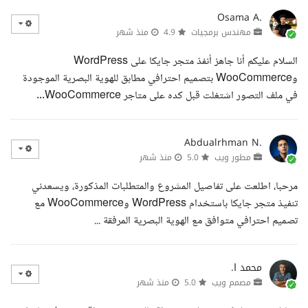
Osama A.
مهندس برمجيات
4.9
منذ شهر
السلام عليكم أنا جاهز أنفذ متجر جايكا على WordPress
وWooCommerce بتصميم احترافي مطابق للهوية البصرية الموجودة
في ملف التصور اشتغلت قبل كده على متاجر WooCommerce...
Abdualrhman N.
مطور ويب
5.0
منذ شهر
مرحبا، اطلعت على تفاصيل المشروع والمتطلبات المذكورة، ويسعدني
تنفيذ متجر جايكا باستخدام WordPress وWooCommerce مع
تصميم احترافي متوافق مع الهوية البصرية المرفقة ...
محمد ا.
مصمم ويب
5.0
منذ شهر