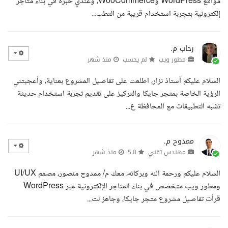
مواقع WordPress وWooCommerce، وعندي خبرة في بناء متاجر
إلكترونية بتجربة استخدام قريبة من التطب...
رحاب م.
مطور ويب
لم يحسب
منذ شهر
السلام عليكم أستاذ نزار، اطلعت على تفاصيل المشروع بعناية، وأعجبتني
الرؤية الخاصة بمتجر جايكا والتركيز على تقديم تجربة استخدام حديثة
تشبه التطبيقات مع المحافظة ع...
ممدوح م.
مهندس تقني
5.0
منذ شهر
السلام عليكم ورحمة الله وبركاته، معك م/ ممدوح منصور، مصمم UI/UX
ومطور ويب متخصص في بناء المتاجر الإلكترونية عبر WordPress
قرأت تفاصيل مشروع متجر جايكا، وجاهز لت...