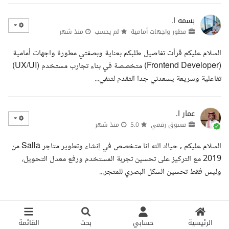
بسمه ا.
مطور واجهات أمامية
لم يحسب
منذ شهر
السلام عليكم قرأت تفاصيل طلبكم بعناية وبصفتي مطورة واجهات أمامية
(Frontend Developer) متخصصة في بناء تجارب مستخدم (UX/UI)
تفاعلية وسريعة يسعدني جدا التقدم لتنفي...
عمار ا.
مسوق رقمي
5.0
منذ شهر
السلام عليكم , حياك الله انا متخصص في إنشاء وتطوير متاجر Salla من
2019 مع التركيز على تحسين تجربة المستخدم ورفع معدل التحويل،
وليس فقط تحسين الشكل البصري للمتجر...
الرئيسية
حسابي
بحث
القائمة