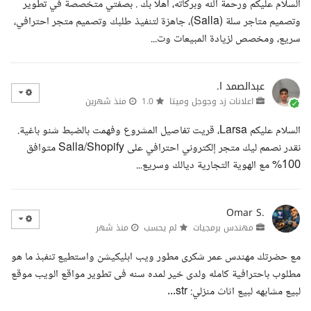
السلام عليكم ورحمة الله وبركاته، أهلا بك . بصفتي متخصصة في تطوير
وتصميم متاجر سلة (Salla)، جاهزة لتنفيذ طلبك وتصميم متجر احترافي،
سريع، ومخصص لزيادة المبيعات وت...
عبدالصمد ا.
اعلانات زد وجوجل وميتا
1.0
منذ شهرين
السلام عليكم Larsa، قريت تفاصيل المشروع وفهمت بالضبط شنو باغية.
نقدر نصمم ليك متجر إلكتروني احترافي على Salla/Shopify متوافق
100% مع الهوية التجارية ديالك وسريع...
Omar S.
مهندس برمجيات
لم يحسب
منذ شهر
مع حضرتك مهندس عمر شكرى مطور ويب ابليكيشن واستطيع تنفبذ ما هو
مطلوب باحترافية كامله ولدى خير لمده سنه فى تطوير مواقع الويب موقع
لبيع مشابهه لبيع اثاث منزلي: str...