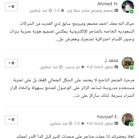
Ahmed H.
مصمم ومبرمج متاجر سلة وزد
5.0
منذ شهرين
حياك الله معك احمد مصمم ومبرمج سابق لدي العديد من الشركات
السعوديه الخاصه بالمتاجر الإلكترونية يمكنني تصميم هوية بصرية بنرات
وصور أقسام احترافية لمتجرك وهعرض عل...
محمد ز.
مطور Full Stack
لم يحسب
منذ شهرين
مرحبا، المتجر الناجح لا يعتمد على الشكل الجمالي فقط، بل على تجربة
مستخدم مدروسة تساعد الزائر على الوصول للمنتج بسهولة واتخاذ قرار
الشراء بسرعة. لذلك سأركز على ت...
Youssef E.
مطور Full Stack
5.0
منذ شهرين
اهلا بحضرتك انا عملت متاجر علي منصات كتير قبل كدا اقدر اعملك