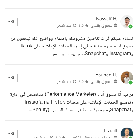
Nasseif H.
مسوق رقمي
5.0
منذ شهر
السلام عليكم قرأت تفاصيل مشروعكم باهتمام وواضح أنكم تبحثون عن
مسوق لديه خبرة حقيقية في إدارة الحملات الإعلانية على TikTok
وInstagram وSnapchat، مع فهم عميق لمجا...
Younan H.
مسوق رقمي
5.0
منذ شهر
مرحبا، أنا مسوق أداء (Performance Marketer) متخصص في إدارة
وتوسيع الحملات الإعلانية على منصات TikTok وInstagram
وSnapchat، مع خبرة عملية في مجال البيوتي (Beauty...
السيد ا.
ميديا باير ومسوق الكتروني
5.0
منذ شهر