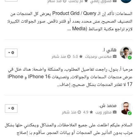
مسوق رقمي
لم يحسب
منذ شهر
السماعات: تأكد إن الـ Product Grid / Query يعرض كل المنتجات من
التصنيف الصحيح، مش محدد بعدد أو فلتر ناقص. صور الجوالات الكبيرة:
لازم تراجع مكتبة الوسائط (Media ...
هاني ا.
مهندس برمجيات
5.0
منذ شهر
مرحبا أ. بتول، راجعت تفاصيل المطلوب، والمشكلة واضحة: هناك خلل في
عرض منتجات السماعات والجوالات، وتصنيفات iPhone 16 و iPhone
17 لا تفلتر المنتجات بشكل صحيح، إضاف...
محمد ش.
مطور ويب
4.9
منذ شهر
السلام عليكم اطلعت على جميع الملاحظات، والمشاكل ويمكنني حلها بشكل
مرتب بدون التأثير على المنتجات أو بيانات المتجر. سأقوم بـ: إصلاح