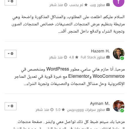
مطور ويب
لم يحسب
منذ شهر
السلام عليكم، اطلعت على المطلوب، والمشاكل المذكورة واضحة وهي
مرتبطة بتنظيم عرض المنتجات، التصنيفات، خصائص المنتجات، الصور،
وتجربة الشراء والدفع داخل المتجر. أقد...
Hazem H.
مطور Full Stack
4.8
منذ شهر
مرحبا، أنا حازم هاني سامي، مطور WordPress ومتخصص في
WooCommerce وElementor مع خبرة قوية في تعديل المتاجر
الإلكترونية وحل مشاكل المنتجات والتصنيفات وتجربة الشراء...
Ayman M.
مطور سرفرات وووردبريس
5.0
منذ شهر
مرحبا بك سيتم ضبط كل ذلك تواصل معي وابشر . صفحة منتجات