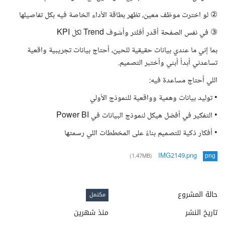
② لو اخترت موظف معين، تظهر بطاقة الأداء الخاصة فيه بكل تفاصيلها
③ في نفس الصفحة أقدر أفلتر وأشوف Trend لكل KPI
بما إني ما عندي بيانات حقيقية للحين، أحتاج بيانات تجريبية واقعية
تساعدني أبدأ أبني وأختبر التصميم.
اللي أحتاج مساعدة فيه:
• توليد بيانات وهمية وواقعية للنموذج الأولي
• التفكير في أفضل هيكل لنموذج البيانات في Power BI
• أفكار ذكية للتصميم بناءً على المخططات اللي رسمتها
IMG2149.png
(1.47MB)
png
حالة المشروع
مكتمل
تاريخ النشر
منذ شهرين