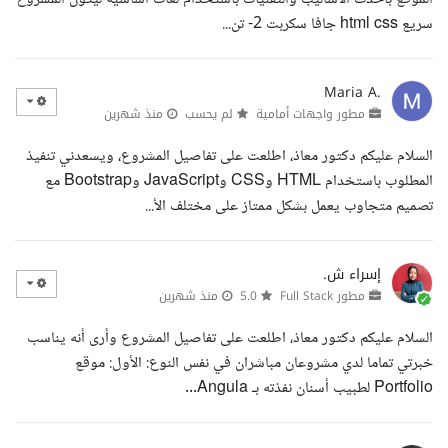
سريع html css جافا سكربت 2- تن...
Maria A.
مطور واجهات أمامية
لم يحسب
منذ شهرين
السلام عليكم دكتور معاذ، اطلعت على تفاصيل المشروع، ويسعدني تنفيذ
المطلوب باستخدام HTML وCSS وJavaScript وBootstrap مع
تصميم متجاوب يعمل بشكل ممتاز على مختلف الأ...
إسراء ش.
مطور Full Stack
5.0
منذ شهرين
السلام عليكم دكتور معاذ، اطلعت على تفاصيل المشروع وأرى أنه يناسب
خبرتي تماما لدي مشروعان مباشران في نفس النوع: الأول: موقع
Portfolio لطبيب أسنان نفذته بـ Angula...