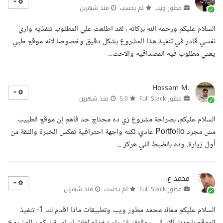
مطور ويب
لم يحسب
منذ شهرين
السلام عليكم ورحمه الله بركاته ، لقد اطلعت علي المطلوب تنفذيه واري
نفسي قادر في تنفيذ هذا المشروع بشكل دقيق وخصوصا لانه موقع طبي
يعني مطلوب فيه المصداقيه والاحت...
Hossam M.
مطور Full Stack
5.0
منذ شهرين
السلام عليكم، بصراحة مشروع زي ده محتاج حد فاهم إن موقع الطبيب
مش مجرد Portfolio عادي، لكنه واجهة احترافية تعكس الخبرة والثقة من
أول زيارة. وده بالضبط اللي هركز ...
محمد ع.
مطور Full Stack
لم يحسب
منذ شهرين
السلام عليكم معاك محمد مطور ويب وتطبيقات ماذا اقدم لك 1- تنفيذ
الموقع باحدث الاساليب والتقنيات باستخدام لغات اساسية ليكون المشروع