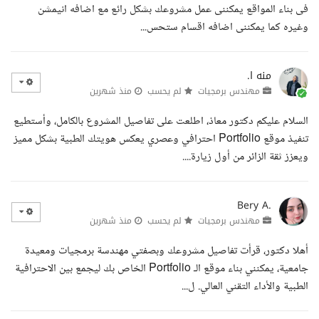
فى بناء المواقع يمكننى عمل مشروعك بشكل رائع مع اضافه انيمشن
وغيره كما يمكننى اضافه اقسام ستحس...
منه ا.
مهندس برمجيات
لم يحسب
منذ شهرين
السلام عليكم دكتور معاذ، اطلعت على تفاصيل المشروع بالكامل، وأستطيع
تنفيذ موقع Portfolio احترافي وعصري يعكس هويتك الطبية بشكل مميز
ويعزز ثقة الزائر من أول زيارة....
Bery A.
مهندس برمجيات
لم يحسب
منذ شهرين
أهلا دكتور، قرأت تفاصيل مشروعك وبصفتي مهندسة برمجيات ومعيدة
جامعية، يمكنني بناء موقع الـ Portfolio الخاص بك ليجمع بين الاحترافية
الطبية والأداء التقني العالي. ل...