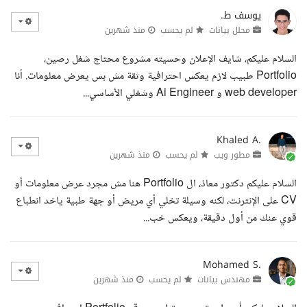
يوسف ط.
محلل بيانات
لم يحسب
منذ شهرين
السلام عليكم، شايف الإعلان وحسيته مشروع محتاج شغل رصين،
Portfolio طبيب لازم يعكس احترافية وثقة مش بس يعرض معلومات. أنا
web developer و Ai Engineer وشغلي الأساسي...
Khaled A.
مطور ويب
لم يحسب
منذ شهرين
السلام عليكم دكتور معاذ، ال Portfolio هنا مش مجرد عرض معلومات أو
CV على الإنترنت، لكنه وسيلة تخلي أي مريض أو جهة طبية ياخد انطباع
قوي عنك من أول دقيقة، ويعكس خب...
Mohamed S.
مهندس بيانات
لم يحسب
منذ شهرين