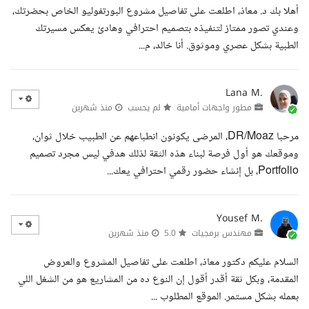
أهلا بك د. معاذ، اطلعت على تفاصيل مشروع البورتفوليو الخاص بحضرتك،
وعندي تصور ممتاز لتنفيذه بتصميم احترافي وهادئ يعكس مسيرتك
الطبية بشكل عصري وموثوق. أنا خالد، م...
Lana M.
مطور واجهات أمامية
لم يحسب
منذ شهرين
مرحبا DR/Moaz، المرضى يكونون انطباعهم عن الطبيب خلال ثوان،
وموقعك هو أول فرصة لبناء هذه الثقة لذلك هدفي ليس مجرد تصميم
Portfolio، بل إنشاء حضور رقمي احترافي يعك...
Yousef M.
مهندس برمجيات
5.0
منذ شهرين
السلام عليكم دكتور معاذ، اطلعت على تفاصيل المشروع والعروض
المقدمة، وبكل ثقة أقدر أقول إن النوع ده من المشاريع هو من الشغل اللي
بعمله بشكل مستمر. الموقع المطلوب ...