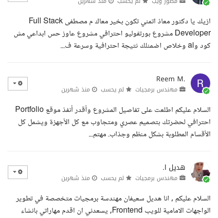
مطور ويب
لم يحسب
منذ شهرين
ازيك يا دكتور معاذ اتمني تكون بخير معاك م مصطفى Full Stack
Developer مشروع بورتفوليو احترافي مشروع عاوز حس ابداعي مش
كود وai وخلاص اضمنلك نتيجة احترافية وسرعة ف...
Reem M.
مهندس برمجيات
لم يحسب
منذ شهرين
السلام عليكم اطلعت على تفاصيل المشروع وأقدر أنفذ موقع Portfolio
احترافي لحضرتك بتصميم عصري ومتجاوب مع كل الأجهزة ويشمل كل
الأقسام المطلوبة بشكل منظم وجذاب. مهتم...
هديل ا.
مهندس برمجيات
لم يحسب
منذ شهرين
السلام عليكم , انا هديل سعيفان مهندسة برمجيات متخصصة في تطوير
الواجهات الامامية للويب Frontend, يسعدني ان اقدم مهاراتي بانشاء