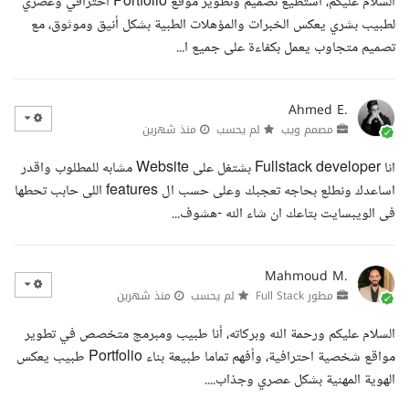
السلام عليكم، أستطيع تصميم وتطوير موقع Portfolio احترافي وعصري
لطبيب بشري يعكس الخبرات والمؤهلات الطبية بشكل أنيق وموثوق، مع
تصميم متجاوب يعمل بكفاءة على جميع ا...
Ahmed E.
مصمم ويب
لم يحسب
منذ شهرين
انا Fullstack developer بشتغل على Website مشابه للمطلوب واقدر
اساعدك ونطلع بحاجه تعجبك وعلى حسب ال features اللى حابب تحطها
فى الويبسايت بتاعك ان شاء الله -هشوف...
Mahmoud M.
مطور Full Stack
لم يحسب
منذ شهرين
السلام عليكم ورحمة الله وبركاته، أنا طبيب ومبرمج متخصص في تطوير
مواقع شخصية احترافية، وأفهم تماما طبيعة بناء Portfolio طبيب يعكس
الهوية المهنية بشكل عصري وجذاب....