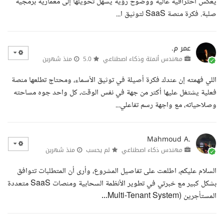
يعكس احترافية عالية ووضوح رؤية يسهل تحويلها إلى معمارية برمجية
صلبة. فكرة منصة SaaS لتوثيق ا...
عمر م.
مهندس أتمتة وذكاء اصطناعي
5.0
منذ شهرين
اللي فهمته إن عندك فكرة أصيلة في توثيق الأسماء، ومحتاج تطلعها منصة
فعلية يشتغل عليها أكتر من جهة في نفس الوقت، كل واحد جوه مساحته
وصلاحياته، مع واجهة رسم تفاعلي...
Mahmoud A.
مهندس ذكاء اصطناعي
لم يحسب
منذ شهرين
السلام عليكم، اطلعت على تفاصيل المشروع، وأرى أن المتطلبات تتوافق
بشكل كبير مع خبرتي في تطوير الأنظمة السحابية ومنصات SaaS متعددة
المستأجرين (Multi-Tenant System...