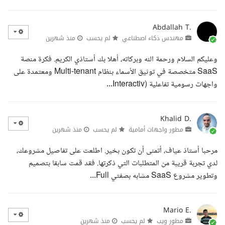
Abdallah T.
مهندس ذكاء اصطناعي
لم يحسب
منذ شهرين
وعليكم السلام ورحمة الله وبركاته، أهلا بك أستاذي الكريم. فكرة منصة
SaaS متخصصة في توثيق الأسماء بنظام Multi-tenant ومعتمدة على
واجهات رسومية تفاعلية (Interactiv...
Khalid D.
مطور واجهات أمامية
لم يحسب
منذ شهرين
مرحبا أستاذ عياف، أتمنى أن تكون بخير. اطلعت على تفاصيل مشروعك،
لدي تجربة قريبة من المتطلبات التي ذكرتها. فقد قمت سابقا بتصميم
وتطوير مشروع SaaS مشابه بصفتي Full...
Mario E.
مطور ويب
لم يحسب
منذ شهرين