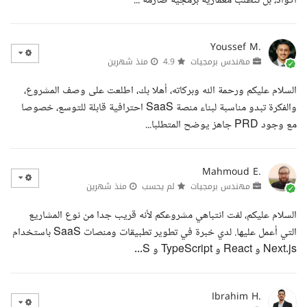
أكواد، بل تتطلب معمارية برمجية صارمة ...
Youssef M.
مهندس برمجيات
4.9
منذ شهرين
السلام عليكم ورحمة الله وبركاته، أهلا بك، اطلعت على وصف المشروع،
والفكرة تبدو مناسبة لبناء منصة SaaS احترافية قابلة للتوسع، خصوصا
مع وجود PRD جاهز يوضح المتطلبا...
Mahmoud E.
مهندس برمجيات
لم يحسب
منذ شهرين
السلام عليكم، لفت انتباهي مشروعكم لأنه قريب جدا من نوع المشاريع
التي أعمل عليها. لدي خبرة في تطوير تطبيقات ومنصات SaaS باستخدام
Next.js و React و TypeScript و S...
Ibrahim H.