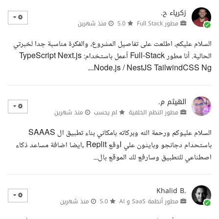
زكرياء ح.
مطور Full Stack
5.0
منذ شهرين
السلام عليكم، اطلعت على تفاصيل المشروع، والفكرة مناسبة جدا لخبرتي
الحالية. أنا مطور Full-Stack أعمل باستخدام: TypeScript Next.js
Node.js / NestJS TailwindCSS Ng...
الهيثم م.
مطور النظم الخلفية
لم يحسب
منذ شهرين
السلام عليوكم ورحمة الله وبركاته بامكاني بناء تطبيق ال SAAAS
باستحدام دجانجو وبايثون علي lوقع Replit ,ايضا اضافة مساعد ذكاء
اصطناعي للتطبيق وسارفع لك الموقع بال...
Khalid B.
مطور أنظمة SaaS و AI
5.0
منذ شهرين