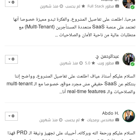
مطور Full Stack
لم يحسب
منذ شهرين
مرحبا، اطلعت على تفاصيل المشروع، والفكرة تبدو مميزة خصوصا أنها
تعتمد على منصة SaaS متعددة المستأجرين (Multi-Tenant) مع
متطلبات عالية من ناحية الأمان والصلاحيات ...
عبدالرحمن ج.
مطور ويب
5.0
منذ شهرين
السلام عليكم أستاذ عياف اطلعت على تفاصيل المشروع، وواضح إننا
بنتكلم عن SaaS حقيقي مش مجرد موقع، خصوصا مع الـ multi-tenant
والصلاحيات والـ real-time features أنا...
Abdo H.
مهندس برمجيات
لم يحسب
منذ شهرين
السلام عليكم ورحمة الله وبركاته، أحييك على تجهيز وثيقة الـ PRD فهذا