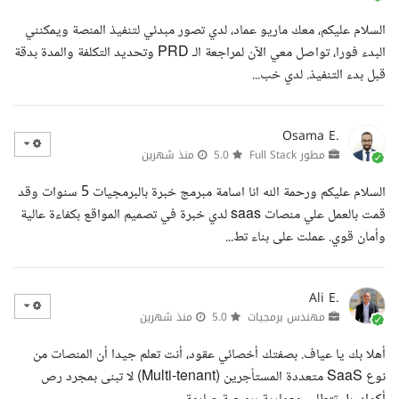
السلام عليكم، معك ماريو عماد، لدي تصور مبدئي لتنفيذ المنصة ويمكنني
البدء فورا، تواصل معي الآن لمراجعة الـ PRD وتحديد التكلفة والمدة بدقة
قبل بدء التنفيذ. لدي خب...
Osama E.
مطور Full Stack
5.0
منذ شهرين
السلام عليكم ورحمة الله انا اسامة مبرمج خبرة بالبرمجيات 5 سنوات وقد
قمت بالعمل علي منصات saas لدي خبرة في تصميم المواقع بكفاءة عالية
وأمان قوي. عملت على بناء تط...
Ali E.
مهندس برمجيات
5.0
منذ شهرين
أهلا بك يا عياف. بصفتك أخصائي عقود، أنت تعلم جيدا أن المنصات من
نوع SaaS متعددة المستأجرين (Multi-tenant) لا تبنى بمجرد رص