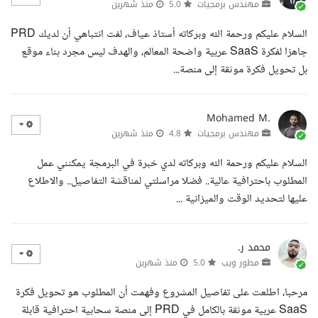
مهندس برمجيات
5.0
منذ شهرين
السلام عليكم ورحمة الله وبركاته أستاذ عياف، لفت انتباهي أن لديك PRD
جاهزا لفكرة SaaS عربية واضحة المعالم، والهدف ليس مجرد بناء موقع
بل تحويل فكرة موثقة إلى منصة...
Mohamed M.
مهندس برمجيات
4.8
منذ شهرين
السلام عليكم ورحمة الله وبركاته لدي خبرة في البرمجة يمكنني عمل
المطلوب باحترافية عالية.. فضلا مراسلتي لمناقشة التفاصيل.. والاطلاع
عليها لتحديد الوقت والميزانية ...
محمد ر.
مطور ويب
5.0
منذ شهرين
مرحبا، اطلعت على تفاصيل المشروع وفهمت أن المطلوب هو تحويل فكرة
SaaS عربية موثقة بالكامل في PRD إلى منصة سحابية احترافية قابلة