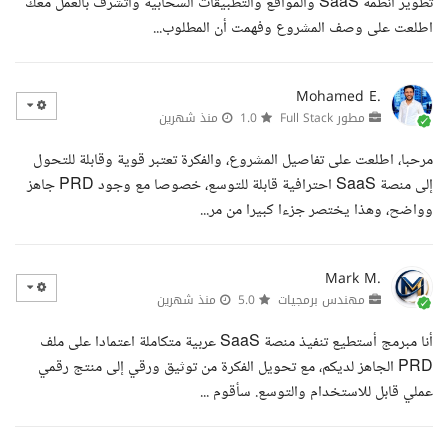
تطوير أنظمة SaaS والمواقع والتطبيقات السحابية واتشرف بالعمل معك
اطلعت على وصف المشروع وفهمت أن المطلوب...
Mohamed E.
مطور Full Stack
1.0
منذ شهرين
مرحبا، اطلعت على تفاصيل المشروع، والفكرة تعتبر قوية وقابلة للتحول
إلى منصة SaaS احترافية قابلة للتوسع، خصوصا مع وجود PRD جاهز
وواضح، وهذا يختصر جزءا كبيرا من مر...
Mark M.
مهندس برمجيات
5.0
منذ شهرين
أنا مبرمج أستطيع تنفيذ منصة SaaS عربية متكاملة اعتمادا على ملف
PRD الجاهز لديكم، مع تحويل الفكرة من توثيق ورقي إلى منتج رقمي
عملي قابل للاستخدام والتوسع. سأقوم ...