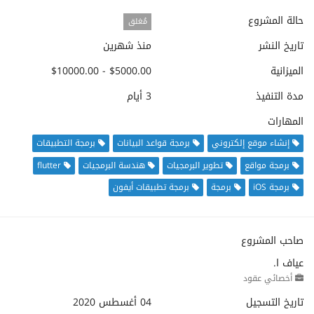
حالة المشروع
مُغلق
تاريخ النشر
منذ شهرين
الميزانية
$5000.00 - $10000.00
مدة التنفيذ
3 أيام
المهارات
إنشاء موقع إلكتروني
برمجة قواعد البيانات
برمجة التطبيقات
برمجة مواقع
تطوير البرمجيات
هندسة البرمجيات
flutter
برمجة iOS
برمجة
برمجة تطبيقات أيفون
صاحب المشروع
عياف ا.
أخصائي عقود
تاريخ التسجيل
04 أغسطس 2020