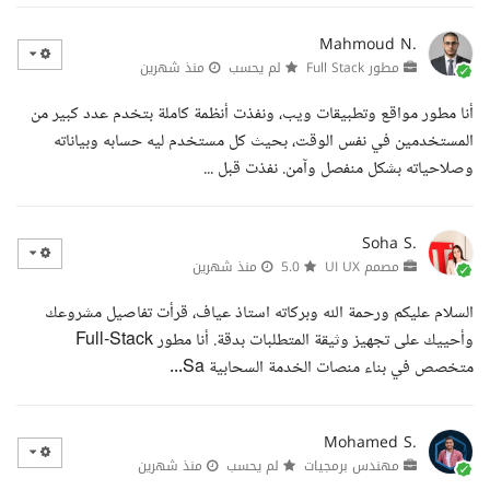
Mahmoud N.
مطور Full Stack
لم يحسب
منذ شهرين
أنا مطور مواقع وتطبيقات ويب، ونفذت أنظمة كاملة بتخدم عدد كبير من
المستخدمين في نفس الوقت، بحيث كل مستخدم ليه حسابه وبياناته
وصلاحياته بشكل منفصل وآمن. نفذت قبل ...
Soha S.
مصمم UI UX
5.0
منذ شهرين
السلام عليكم ورحمة الله وبركاته استاذ عياف، قرأت تفاصيل مشروعك
وأحييك على تجهيز وثيقة المتطلبات بدقة. أنا مطور Full-Stack
متخصص في بناء منصات الخدمة السحابية Sa...
Mohamed S.
مهندس برمجيات
لم يحسب
منذ شهرين