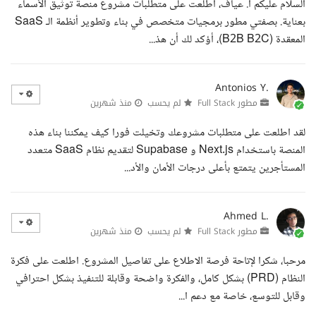
السلام عليكم أ. عياف، اطلعت على متطلبات مشروع منصة توثيق الأسماء
بعناية. بصفتي مطور برمجيات متخصص في بناء وتطوير أنظمة الـ SaaS
المعقدة (B2B B2C)، أؤكد لك أن هذ...
Antonios Y.
مطور Full Stack
لم يحسب
منذ شهرين
لقد اطلعت على متطلبات مشروعك وتخيلت فورا كيف يمكننا بناء هذه
المنصة باستخدام Next.js و Supabase لتقديم نظام SaaS متعدد
المستأجرين يتمتع بأعلى درجات الأمان والأد...
Ahmed L.
مطور Full Stack
لم يحسب
منذ شهرين
مرحبا، شكرا لإتاحة فرصة الاطلاع على تفاصيل المشروع. اطلعت على فكرة
النظام (PRD) بشكل كامل، والفكرة واضحة وقابلة للتنفيذ بشكل احترافي
وقابل للتوسع، خاصة مع دعم ا...