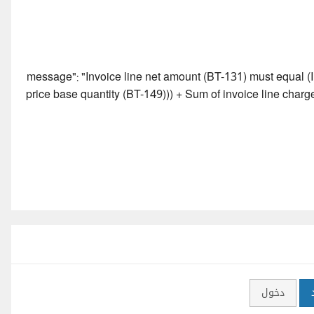
"message": "Invoice line net amount (BT-131) must equal (In
price base quantity (BT-149))) + Sum of invoice line char
دخول