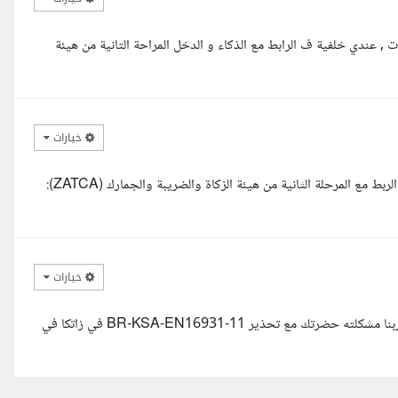
كم ورحمة الله انا كريم الموجي مهندس برمجيات خبرة 8 سنوات , عندي خلفية ف الرابط مع الذكاء و الدخل المراحة التانية من هيئة
خيارات
السلام عليكم، أستطيع مساعدتك في تحليل ومعالجة التحذير التالي أثناء الربط مع المرحلة الثانية من هيئة الزكاة والضريبة والجمارك (ZATCA):
خيارات
مساء الخير اقدر اساعد حضرتك يا ا فيصل في حل المشكله بسهوله باذن ربنا مشكلته حضرتك مع تحذير BR-KSA-EN16931-11 في زاتكا في