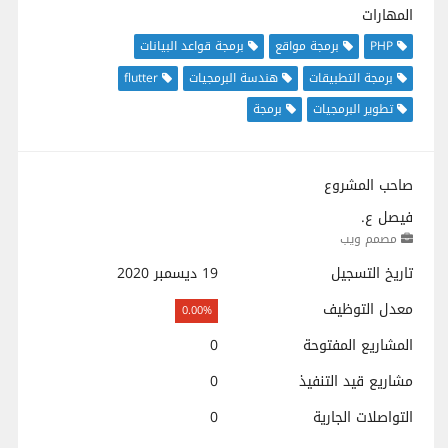
المهارات
PHP
برمجة مواقع
برمجة قواعد البيانات
برمجة التطبيقات
هندسة البرمجيات
flutter
تطوير البرمجيات
برمجة
صاحب المشروع
فيصل ع.
مصمم ويب
تاريخ التسجيل
19 ديسمبر 2020
معدل التوظيف
0.00%
المشاريع المفتوحة
0
مشاريع قيد التنفيذ
0
التواصلات الجارية
0