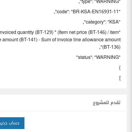
"type": "WARNING",
"code": "BR-KSA-EN16931-11",
"category": "KSA",
voiced quantity (BT-129) * (Item net price (BT-146) / item
ge amount (BT-141) - Sum of invoice line allowance amount
(BT-136)",
"status": "WARNING"
}
]
تقدم للمشروع
حساب جديد