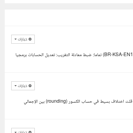
خيارات
اهلا بك، ما سأقدمه لك في هذا المشروع لإنهاء تحذير الكسور (BR-KSA-EN16931-11) تماما: ضبط معادلة التقريب: تعديل الحسابات برمجيا
خيارات
أهلا بيك يا أستاذ فيصل فاهم المشكلة، وغالبا بيبقى سببها زي ما حضرتك قلت اختلاف بسيط في حساب الكسور (rounding) بين الإجمالي
خيارات