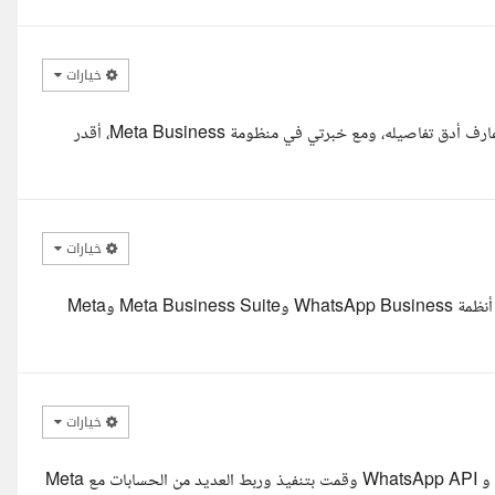
خيارات
يا أهلا بك يا استاذ فاخر بصفتي متخصص في التعامل مع الـ iPhone وعارف أدق تفاصيله، ومع خبرتي في منظومة Meta Business، أقدر
خيارات
سلام عليكم و رحمه الله و بركاته بفضل الله انا خصص في إعداد وتشغيل أنظمة WhatsApp Business وMeta Business Suite وMeta
خيارات
السلام عليكم عندي خبرة عملية في WhatsApp Business Platform و WhatsApp API وقمت بتنفيذ وربط العديد من الحسابات مع Meta