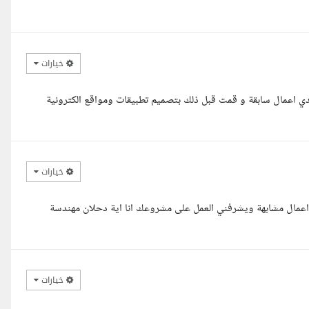
خيارات
زيز معك محمود الأغواني مصمم ux/ui محترف و لدي اعمال سابقة و قمت قبل ذلك بتصميم تطبيقات ومواقع الكترونية
خيارات
اعمال مشابهة ويشرفني العمل على مشروعك انا اية دحلان مهندسة
خيارات