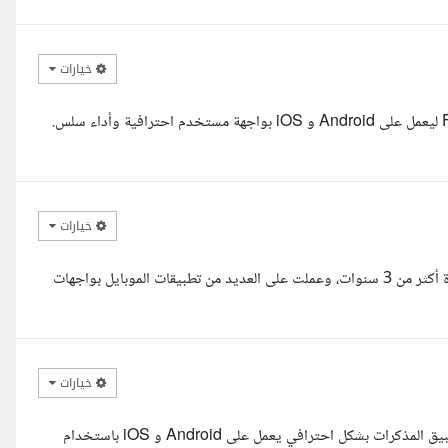
خيارات
السلام عليكم، يسعدني تنفيذ تطبيق المذكرات المطلوب باستخدام Flutter ليعمل على Android و iOS بواجهة مستخدم احترافية وأداء سلس.
خيارات
السلام عليكم استاذ احمد أنا يارا، مطورة تطبيقات ومصممة UI/UX بخبرة أكثر من 3 سنوات، وعملت على العديد من تطبيقات الموبايل بواجهات
خيارات
مرحبا بشمهندس أحمد، اطلعت على تفاصيل المشروع ويسعدني تنفيذ تطبيق المذكرات بشكل احترافي يعمل على Android و iOS باستخدام