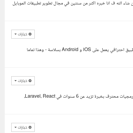
شاء الله ف انا خبره اكثر من سنتين في مجال تطوير تطبيقات الموبايل
خيارات
السلام عليكم، اطلعت على متطلبات تطبيق المذكرات، وواضح أنك تريد تطبيق احترافي يعمل على iOS و Android بسلاسة - وهذا تماما
خيارات
مرحبا أستاذي الكريم، أتمنى أن تكون بخير. أنا إبراهيم خالد السيد، مطور برمجيات محترف بخبرة تزيد عن 6 سنوات في Laravel، React،
خيارات