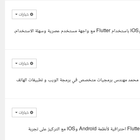
خيارات
السلام عليكم، يمكن تنفيذ تطبيق مذكرات احترافي يعمل على Android وiOS باستخدام Flutter مع واجهة مستخدم عصرية وسهلة الاستخدام،
خيارات
معك محمد مهندس برمجيات متخصص في برمجة الويب و تطبيقات الهاتف
خيارات
السلام عليكم اطلعت على فكرة التطبيق، ولدي خبرة في تطوير تطبيقات Flutter احترافية لأنظمة Android وiOS مع التركيز على تجربة