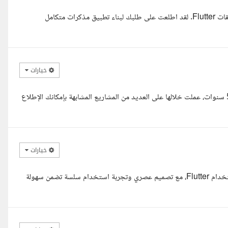
السلام عليكم باشمهندس أحمد، معك أحمد، مهندس حاسبات ومطور تطبيقات Flutter. لقد اطلعت على طلبك لبناء تطبيق مذكرات متكامل
خيارات
السلام عليكم، مرحبا، أنا يوسف مبرمج تطبيقات Flutter بخبرة تزيد عن 5 سنوات، عملت خلالها على العديد من المشاريع المشابهة بإمكانك الإطلاع
خيارات
يسعدني تنفيذ تطبيق مذكرات احترافي يعمل على Android و iOS باستخدام Flutter، مع تصميم عصري وتجربة استخدام سلسة تضمن سهولة