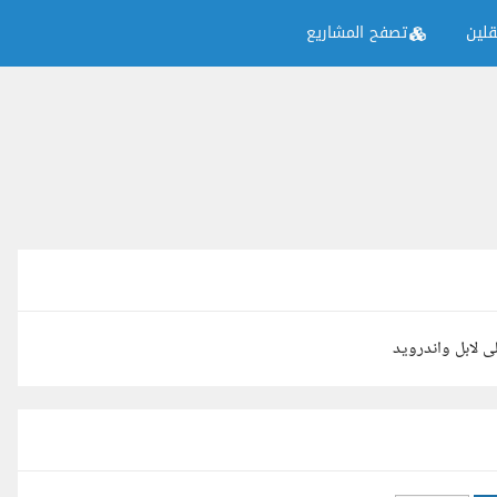
لين
تصفح المشاريع
 لابل واندرويد