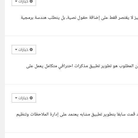
خيارات
يكم ورحمة الله وبركاته، بناء تطبيق مذكرات (Notes App) متميز لا يقتصر فقط على إضافة حقول نصية، بل يتطلب هندسة برمجية
خيارات
أن المطلوب هو تطوير تطبيق مذكرات احترافي متكامل يعمل على
خيارات
لى فكرة المشروع، وبحكم عملي في تطوير تطبيقات Flutter فقد قمت سابقا بتطوير تطبيق مشابه يعتمد على إدارة الملاحظات وتنظيم