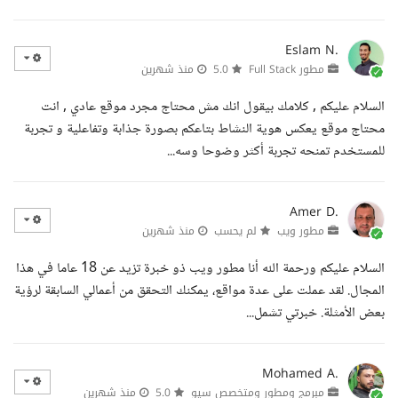
Eslam N.
مطور Full Stack
5.0
منذ شهرين
السلام عليكم , كلامك بيقول انك مش محتاج مجرد موقع عادي , انت
محتاج موقع يعكس هوية النشاط بتاعكم بصورة جذابة وتفاعلية و تجربة
للمستخدم تمنحه تجربة أكثر وضوحا وسه...
Amer D.
مطور ويب
لم يحسب
منذ شهرين
السلام عليكم ورحمة الله أنا مطور ويب ذو خبرة تزيد عن 18 عاما في هذا
المجال. لقد عملت على عدة مواقع، يمكنك التحقق من أعمالي السابقة لرؤية
بعض الأمثلة. خبرتي تشمل...
Mohamed A.
مبرمج ومطور ومتخصص سيو
5.0
منذ شهرين