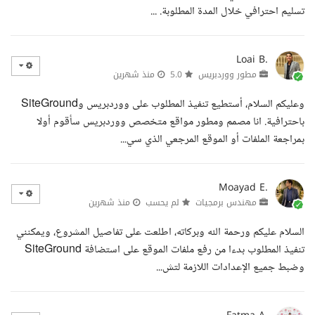
تسليم احترافي خلال المدة المطلوبة. ...
Loai B.
مطور ووردبريس
5.0
منذ شهرين
وعليكم السلام، أستطيع تنفيذ المطلوب على ووردبريس وSiteGround
باحترافية. انا مصمم ومطور مواقع متخصص ووردبريس سأقوم أولا
بمراجعة الملفات أو الموقع المرجعي الذي سي...
Moayad E.
مهندس برمجيات
لم يحسب
منذ شهرين
السلام عليكم ورحمة الله وبركاته، اطلعت على تفاصيل المشروع، ويمكنني
تنفيذ المطلوب بدءا من رفع ملفات الموقع على استضافة SiteGround
وضبط جميع الإعدادات اللازمة لتش...