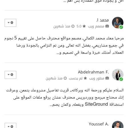
اقل و بجوده فوق الممتازة بس اهم ...
محمد ا.
مصمم ويب
5.0
منذ شهرين
مرحبا معك محمد الكمالي، مصمم مواقع محترف حاصل على تقييم 5 نجوم
في جميع مشاريعي، بفضل الله تعالى ومن ثم التزامي بالجودة ورضا
العملاء. أمتلك خبرة واسعة في تصميم و...
Abdelrahman F.
مطور ويب
لم يحسب
منذ شهرين
السلام عليكم ورحمة الله وبركاته،، قريت تفاصيل مشروعك بتمعن، وعرفت
إنك محتاج مبرمج ووردبريس محترف عشان يرفع ملفات الموقع على
استضافة SiteGround ويفعله، وكمان يصم...
Youssef A.