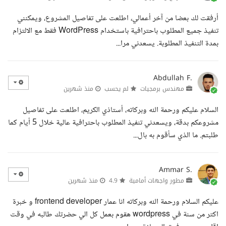
أرفقت لك بعضا من آخر أعمالي، اطلعت على تفاصيل المشروع، ويمكنني
تنفيذ جميع المطلوب باحترافية باستخدام WordPress فقط مع الالتزام
بمدة التنفيذ المطلوبة. يسعدني مرا...
Abdullah F.
مهندس برمجيات
لم يحسب
منذ شهرين
السلام عليكم ورحمة الله وبركاته، أستاذي الكريم، اطلعت على تفاصيل
مشروعكم بدقة، ويسعدني تنفيذ المطلوب باحترافية عالية خلال 5 أيام كما
طلبتم. ما الذي سأقوم به بال...
Ammar S.
مطور واجهات أمامية
4.9
منذ شهرين
عليكم السلام ورحمة الله وبركاته انا عمار frontend developer و خبرة
اكتر من سنة في wordpress هقوم بعمل كل الي حضرتك طالبه في وقت