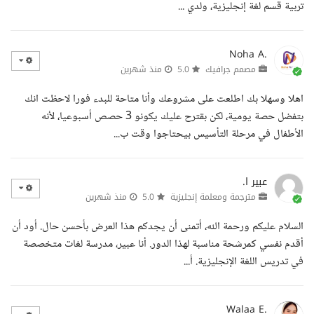
تربية قسم لغة إنجليزية، ولدي ...
Noha A.
مصمم جرافيك
5.0
منذ شهرين
اهلا وسهلا بك اطلعت على مشروعك وأنا متاحة للبدء فورا لاحظت انك
بتفضل حصة يومية، لكن بقترح عليك يكونو 3 حصص أسبوعيا، لأنه
الأطفال في مرحلة التأسيس بيحتاجوا وقت ب...
عبير ا.
مترجمة ومعلمة إنجليزية
5.0
منذ شهرين
السلام عليكم ورحمة الله، أتمنى أن يجدكم هذا العرض بأحسن حال. أود أن
أقدم نفسي كمرشحة مناسبة لهذا الدور. أنا عبير، مدرسة لغات متخصصة
في تدريس اللغة الإنجليزية. أ...
Walaa E.