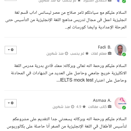
اخصائى استيراد
لم يحسب
منذ شهرين
السلام عليكم مع سيادتكم تامر صلاح من مصر ليسانس اداب قسم لغة
انجليزية اعمل فى مجال تدريس مناهج اللغة الإنجليزية من التأسيس حتى
المرحلة الإعدادية وايضا كورسات لم...
Fadi B.
معلم لغات
لم يحسب
منذ شهرين
السلام عليكم ورحمة الله تعالى وبركاته: معك فادي بدرية مدرس اللغة
الانكليزية خريج جامعي وحاصل على العديد من الشهادات في المحادثة
وحاصل على اختبار IELTS mock test...
Asmaa A.
كاتب مقالات
4.9
منذ شهرين
السلام عليكم ورحمة الله وبركاته يسعدني جدا التقديم على مشروعكم
لتأسيس الأطفال في اللغة الإنجليزية من الصفر أنا حاصلة على بكالوريوس