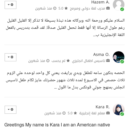
Hazem A.
مدرب لغة دولي ومبرمج
5.0
منذ شهرين
السلام عليكم ورحمة الله وبركاته هذه نبذة بسيطة لا تذكر إلا القليل القليل
رغم طول الرسالة إلا أنها فقط تحمل القليل صدقا. لقد قمت بتدريس بالفعل
اللغة الإنجليزية ب...
Asma O.
تاسيس اطفال انجليزي
لم يحسب
منذ شهرين
الحصه بتكون ساعه للطفل وبدي برايفت يعني كل واحد لوحده علي الزوم
تلات حصص في الاسبوع لمده تلات شهور حضرتك عايز لكام طفل تاسيس
انجلش بمنهج جولي فونكس بدل ما اقول ...
Kara R.
معلم لغة إنجليزية
5.0
منذ شهرين
Greetings My name is Kara I am an American native