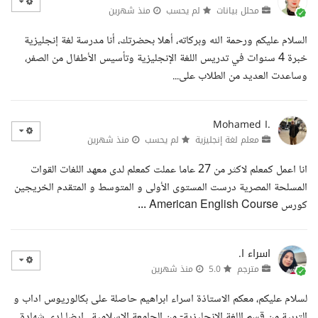
محلل بيانات
لم يحسب
منذ شهرين
السلام عليكم ورحمة الله وبركاته، أهلا بحضرتك، أنا مدرسة لغة إنجليزية
خبرة 4 سنوات في تدريس اللغة الإنجليزية وتأسيس الأطفال من الصفر،
وساعدت العديد من الطلاب على...
Mohamed I.
معلم لغة إنجليزية
لم يحسب
منذ شهرين
انا اعمل كمعلم لاكثر من 27 عاما عملت كمعلم لدى معهد اللغات القوات
المسلحة المصرية درست المستوى الأولى و المتوسط و المتقدم الخريجين
كورس American English Course ...
اسراء ا.
مترجم
5.0
منذ شهرين
لسلام عليكم، معكم الاستاذة اسراء ابراهيم حاصلة على بكالوريوس اداب و
التربية من قسم اللغة الانجليزية- من الجامعة الاسلامية . ايضا لدي شهادة