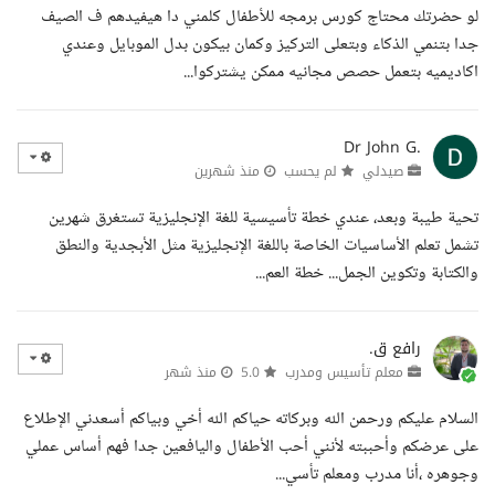
لو حضرتك محتاج كورس برمجه للأطفال كلمني دا هيفيدهم ف الصيف
جدا بتنمي الذكاء وبتعلى التركيز وكمان بيكون بدل الموبايل وعندي
اكاديميه بتعمل حصص مجانيه ممكن يشتركوا...
Dr John G.
صيدلي
لم يحسب
منذ شهرين
تحية طيبة وبعد، عندي خطة تأسيسية للغة الإنجليزية تستغرق شهرين
تشمل تعلم الأساسيات الخاصة باللغة الإنجليزية مثل الأبجدية والنطق
والكتابة وتكوين الجمل... خطة العم...
رافع ق.
معلم تأسيس ومدرب
5.0
منذ شهر
السلام عليكم ورحمن الله وبركاته حياكم الله أخي وبياكم أسعدني الإطلاع
على عرضكم وأحببته لأنني أحب الأطفال واليافعين جدا فهم أساس عملي
وجوهره ،أنا مدرب ومعلم تأسي...