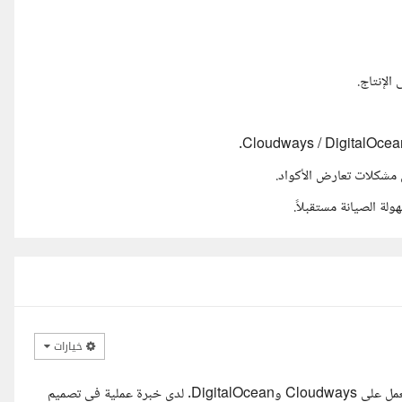
خيارات
مرحبا، أنا مطور Laravel بخبرة قوية في إدارة المشاريع وتهيئة بيئات العمل على Cloudways وDigitalOcean. لدي خبرة عملية في تصميم