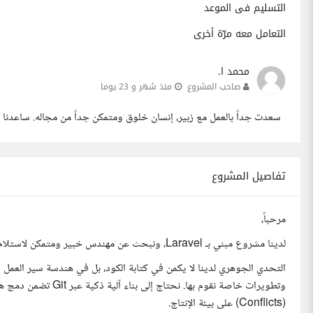
التسليم فى الموعد
التعامل معه مرّة أخرى
محمد ا.
صاحب المشروع
منذ شهر و 23 يوما
سعدت جداً بالعمل مع زبير، إنسان خلوق ومتمكن جداً من مجاله. ساعدنا ف
تفاصيل المشروع
مرحباً،
لدينا مشروع مبني بـ Laravel، ونبحث عن مهندس خبير ومتمكن لاستلام مهام إدارة بيئة العمل ونشر المشروع على خوادم Cloudways.
وتطويرات خاصة نقوم ب
(Conflicts) على بيئة الإنتاج.