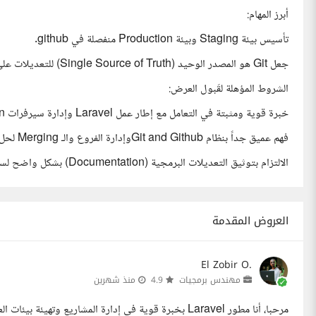
أبرز المهام:
تأسيس بيئة Staging وبيئة Production منفصلة في github.
جعل Git هو المصدر الوحيد (Single Source of Truth) للتعديلات على الإنتاج.
الشروط المؤهلة لقَبول العرض:
خبرة قوية ومثبتة في التعامل مع إطار عمل Laravel وإدارة سيرفرات Cloudways / DigitalOcean.
فهم عميق جداً بنظام Git and Githubوإدارة الفروع والـ Merging لحل مشكلات تعارض الأكواد.
الالتزام بتوثيق التعديلات البرمجية (Documentation) بشكل واضح لسهولة الصيانة مستقبلاً.
العروض المقدمة
El Zobir O.
مهندس برمجيات
4.9
منذ شهرين