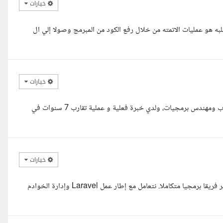
خيارات
لبه هو عمليات الاتمته من خلال رفع الكود من المبرمج وصولا إلي ال
خيارات
مرحبا، السلام عليكم ورحمة الله وبركاته. أنا محمد الزقيلي، مهندس حاسوب ومهندس برمجيات، ولدي خبرة فعلية و عملية تقارب 7 سنوات في
خيارات
مرحبا لقد اطلعت على تفاصيل مشروعك بعناية، وأنا مهندس برمجيات أدير فريقا برمجيا متكاملا. نتعامل مع إطار عمل Laravel وإدارة الخوادم