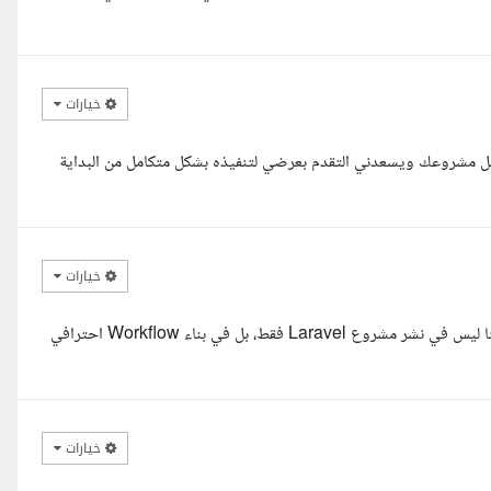
خيارات
يل مشروعك ويسعدني التقدم بعرضي لتنفيذه بشكل متكامل من البداية
خيارات
السلام عليكم، اطلعت على تفاصيل المشروع، وأرى أن التحدي الحقيقي هنا ليس في نشر مشروع Laravel فقط، بل في بناء Workflow احترافي
خيارات