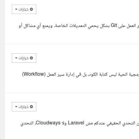
خيارات
مرحبا، قرأت تفاصيل المشروع، وفاهم إن المطلوب الأساسي هو تنظيم سير العمل على Git بشكل يحمي التعديلات الخاصة، ويمنع أي مشاكل أو
خيارات
السلام عليكم استاذ محمد أتفق معك تماما التحدي الأكبر في المشاريع البرمجية الحية ليس كتابة الكود، بل في إدارة سير العمل (Workflow)
خيارات
السلام عليكم بشمهندس محمد، أكتر حاجة شدتني في تفاصيل المشروع إن التحدي الحقيقي عندكم مش Laravel ولا Cloudways، التحدي