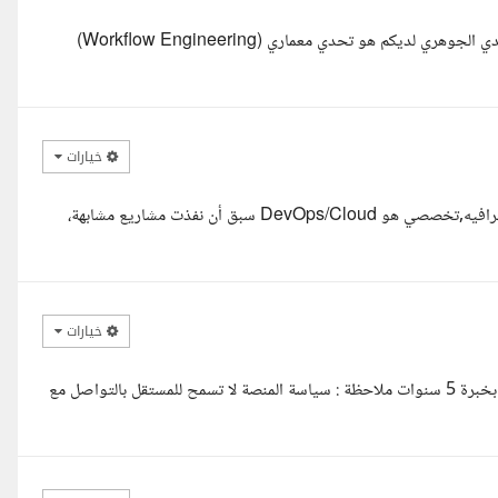
مرحبا أستاذ محمد، قرأت تفاصيل مشروعك بعناية، وأدركت تماما أن التحدي الجوهري لديكم هو تحدي معماري (Workflow Engineering)
خيارات
السلام عليكم ورحمه الله وبركاته ان شاء الله يمكنني تنفيذ طلبك بكل احترافيه,تخصصي هو DevOps/Cloud سبق أن نفذت مشاريع مشابهة،
خيارات
السلام عليكم .. معك مصطفى مهندس برمجيات ومصمم مواقع وتطبيقات بخبرة 5 سنوات ملاحظة : سياسة المنصة لا تسمح للمستقل بالتواصل مع