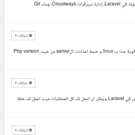
السلام عليكم، اطلعت على المشروع وهذا بالضبط تخصصي. عندي خبرة قوية في Laravel، إدارة سيرفرات Cloudways، وبناء Git
خيارات
السلام عليكم و رحمة الله جاهز للتنفيذ خبير باطار عمل لارافل مع معرفة قوية جدا ب linux و ضبط اعدادت الserver من حيث Php version
خيارات
السلام عليكم ورحمة الله معك م/عزالدين خالد امهندس برمجيات متخصص في Laravel ويمكن ان اعمل لك كل المتطلبات حيث اعمل لك خطة
خيارات