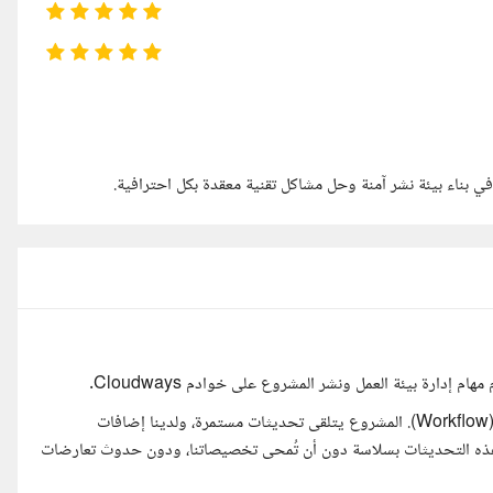
ي بناء بيئة نشر آمنة وحل مشاكل تقنية معقدة بكل احترافية.
التحدي الجوهري لدينا لا يكمن في كتابة الكود، بل في هندسة سير العمل (Workflow). المشروع يتلقى تحديثات مستمرة، ولدينا إضافات
ها. نحتاج إلى بناء آلية ذكية عبر Git تضمن دمج هذه التحديثات بسلاسة دون أن تُمحى تخصيصاتنا، ودون حدوث تعارضات