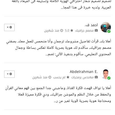
تصميم تصميم شعار احترافي الهوية الكاملة وتسليمه فى الميعاد باللغة
العربية. ولديه خبرة فى هذا المجا...
احمد ف.
مصمم جرافيك
5.0
منذ شهرين
أهلا بك، قرأت تفاصيل مشروعك ترجمان وأنا متحمس للعمل معك. بصفتي
مصمم جرافيك، سأقدم لك هوية بصرية كاملة تعكس بساطة وجمال
المحتوى التعليمي. سأقوم بتنفيذ الآتي: تصم...
Abdelrahman E.
مهندس برمجيات
لم يحسب
منذ شهرين
أهلا يا نواف فهمت فكرة القناة، وعاجبني جدا الجمع بين فهم معاني القرآن
والحفظ من خلال النظم والموشن جرافيك، ودي فكرة مميزة فعلا
ومحتاجة هوية بصرية قوية تعبر عن ر...