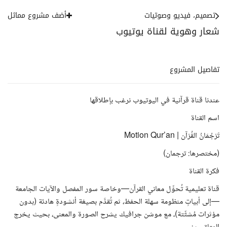
تصميم، فيديو وصوتيات
أضف مشروع مماثل
شعار وهوية لقناة يوتيوب
تفاصيل المشروع
عندنا قناة قرآنية في اليوتيوب نرغب بإطلاقها
اسم القناة
تَرْجُمَانُ القُرْآن | Motion Qur’an
(مختصرها: ترجمان)
فكرة القناة
قناة تعليمية تُحوِّل معاني القرآن—وخاصة سور المفصل والآيات الجامعة
—إلى أبياتٍ منظومة سهلة الحفظ، ثم تُقدَّم بصيغة أنشودةٍ هادئة (بدون
مؤثرات مُشتِّتة)، مع موشن جرافيك يشرح الصورة والمعنى، بحيث يخرج