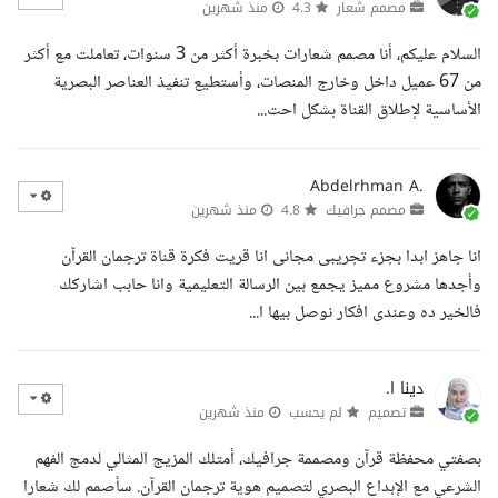
مصمم شعار
4.3
منذ شهرين
السلام عليكم، أنا مصمم شعارات بخبرة أكثر من 3 سنوات، تعاملت مع أكثر
من 67 عميل داخل وخارج المنصات، وأستطيع تنفيذ العناصر البصرية
الأساسية لإطلاق القناة بشكل احت...
Abdelrhman A.
مصمم جرافيك
4.8
منذ شهرين
انا جاهز ابدا بجزء تجريبى مجانى انا قريت فكرة قناة ترجمان القرآن
وأجدها مشروع مميز يجمع بين الرسالة التعليمية وانا حابب اشاركك
فالخير ده وعندى افكار نوصل بيها ا...
دينا ا.
تصميم
لم يحسب
منذ شهرين
بصفتي محفظة قرآن ومصممة جرافيك، أمتلك المزيج المثالي لدمج الفهم
الشرعي مع الإبداع البصري لتصميم هوية ترجمان القرآن. سأصمم لك شعارا