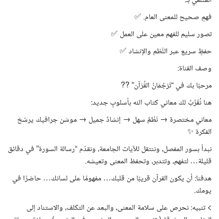
المتلقي بـ:
فهمٍ صحيح للمعنى العام. ✅
تصور سليم للفهم معين على العمل ✅
حفظٍ سريع عبر النَّظم والإنشاد ✅
وصف القناة:
مرحبًا بك في “تَرْجُمَانُ القُرْآن” ??
هنا نُقَرِّبُ لك معاني كتاب الله بأسلوبٍ جديد:
معاني مختصرة → نَظْمٌ سهل → إنشادٌ جميل → موشن جرافيك يرسّخ
الفكرة ✨
نبدأ بسور المفصل، وننتقل للآيات الجامعة، ونقدّم “رسالة السورة” في دقائق
قليلة… لتفهم، وتتدبر، وتحفظ المعنى وتعيشه.
هدفنا: أن يكون القرآن قريبًا من قلبك… مفهومًا على لسانك… حاضرًا في
يومك.
> تنبيه: نحرص على سلامة المعنى، والبعد عن التكلف، والاستناد إلى