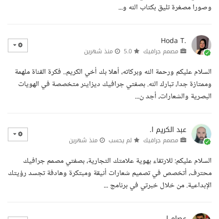
وصورا مصغرة تليق بكتاب الله و...
Hoda T.
مصمم جرافيك
5.0
منذ شهرين
السلام عليكم ورحمة الله وبركاته، أهلا بك أخي الكريم.. فكرة القناة ملهمة
وممتازة جدا، تبارك الله. بصفتي جرافيك ديزاينر متخصصة في الهويات
البصرية والشعارات، أجد ن...
عبد الكريم ا.
مصمم جرافيك
لم يحسب
منذ شهرين
السلام عليكم: للارتقاء بهوية علامتك التجارية، بصفتي مصمم جرافيك
محترف، أتخصص في تصميم شعارات أنيقة ومبتكرة وهادفة تجسد رؤيتك
الإبداعية. من خلال خبرتي في برنامج ...
عصام ا.