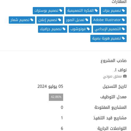
المهارات
تصميم بنرات
الفكرة التصميمية
تصميم بوسترات
Adobe Illustrator
تعديل الصور
تصميم إعلان
تصميم شعار
التصميم الإبداعي
فوتوشوب
تصميم جرافيك
تصميم هوية بصرية
صاحب المشروع
نواف ا.
معلق صوتي
تاريخ التسجيل
05 يوليو 2024
معدل التوظيف
42.86%
المشاريع المفتوحة
0
مشاريع قيد التنفيذ
1
التواصلات الجارية
6