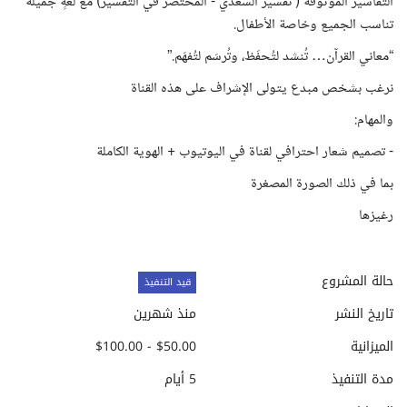
التفاسير الموثوقة ( تفسير السعدي - المختصر في التفسير) مع لغةٍ جميلة
تناسب الجميع وخاصة الأطفال.
“معاني القرآن… تُنشد لتُحفَظ، وتُرسَم لتُفهَم.”
نرغب بشخص مبدع يتولى الإشراف على هذه القناة
والمهام:
- تصميم شعار احترافي لقناة في اليوتيوب + الهوية الكاملة
بما في ذلك الصورة المصغرة
رغيزها
حالة المشروع
قيد التنفيذ
تاريخ النشر
منذ شهرين
الميزانية
$50.00 - $100.00
مدة التنفيذ
5 أيام