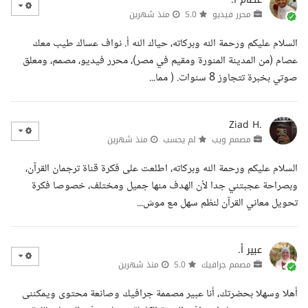
محرر فيديو
5.0
منذ شهرين
السلام عليكم ورحمة الله وبركاته، حياك الله أ. نواف عساك طيب معك
عصام (من المدينة المنورة ومقيم في مصر)، محرر فيديو، مصمم، ومعلق
صوتي بخبرة تتجاوز 8 سنوات. ( مما...
Ziad H.
مصمم ويب
لم يحسب
منذ شهرين
السلام عليكم ورحمة الله وبركاته، اطلعت على فكرة قناة ترجمان القرآن،
وبصراحة عجبتني جدا لأن الهدف منها جميل ومختلف، خصوصا فكرة
تحويل معاني القرآن لنظم سهل مع موش...
عبير أ.
مصمم جرافيك
5.0
منذ شهرين
أهلا وسهلا بحضرتك، أنا عبير مصممة جرافيك وصانعة محتوى ويمكننى