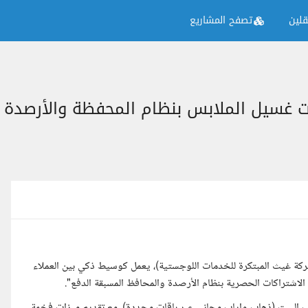
لين
تصفح المشاريع
ور مملوك لـ (شركة غيث المبتكرة للخدمات اللوجستية)، يعمل كوسيط ذكي بين العملاء
الاشتراكات الحصرية بنظام الأرصدة والمحافظ المسبقة الدفع".
تسليم الملابس من باب البيت (ذهاب وإياب مجاني عبر باقات محددة)، مع تقديم ميزات فخمة