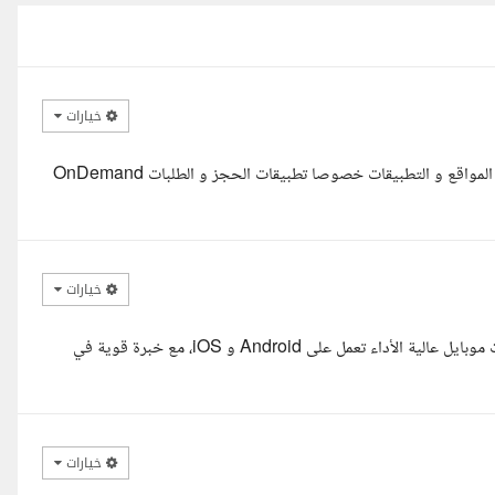
خيارات
اهلا بك اخى الكريم على معك احمد سمير - مهندس متخصص فى برمجة المواقع و التطبيقات خصوصا تطبيقات الحجز و الطلبات OnDemand
خيارات
أنا مطور Flutter محترف بخبرة أكثر من ثلاث سنوات في تطوير تطبيقات موبايل عالية الأداء تعمل على Android و iOS، مع خبرة قوية في
خيارات