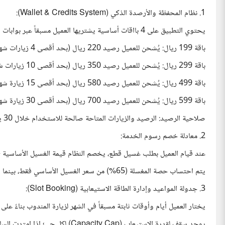
1. نظام المحفظة والأرصدة الذكي (Wallet & Credits System):
يحتوي التطبيق على 4 بااقات أساسية يشتريها العميل مسبقاً عبر بوابات الدفع الإلكترونية:
باقة 199 ريال: يُشحن للعميل رصيد 220 ريال (بحد أقصى 4 زيارات شهرياً، وحد أدنى للخصم في المشوار = 30 ريالاً).
باقة 299 ريال: يُشحن للعميل رصيد 350 ريال (بحد أقصى 10 زيارات شهرياً، وحد أدنى للخصم في المشوار = 25 ريالاً).
باقة 499 ريال: يُشحن للعميل رصيد 580 ريال (بحد أقصى 15 زيارة شهرياً، وحد أدنى للخصم في المشوار = 20 ريالاً).
باقة 599 ريال: يُشحن للعميل رصيد 700 ريال (بحد أقصى 30 زيارة شهرياً، وحد أدنى للخصم في المشوار = 15 ريالاً).
صلاحية الرصيد: الرصيد والزيارات المتاحة صالحة للاستخدام خلال 30 يوماً فقط من تاريخ الاشتراك ولا تُدوّر للشهر التالي.
2. معادلة خصم رسوم الخدمة:
عند قيام العميل بطلب غسيل قطع، يخصم النظام قيمة الغسيل الأساسية + إضافة (1 ريال) تلقائياً كرسوم خدمة ثابتة للتطبيق م
يتم احتساب حصة المغسلة (65%) من سعر الغسيل الأساسي فقط، بينما يذهب الريال الإضافي بالكامل لحساب التطبيق.
3. جدولة المواعيد وإدارة الطاقة الاستيعابية (Slot Booking):
يختار العميل أيام وأوقات ثابتة مسبقاً في الشهر لزيارة المندوب بناءً على
يوجد سقف لقدرة الاستيعاب (city Cap