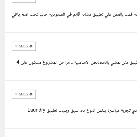
س full stack خبره اكثر من ٥ سنوات بفضل الله قمت بالعمل علي تطبيق مشابه قائم في السعوديه حاليا تحت اسم يافي
خيارات
مرحبا أ/علي تحية طيبة وبعد ، مرفق لديك عرض سعر لتصميم وبرمجة تطبيق مثل نمشي بالخصائص الأساسية .. مراحل المشروع ستكون على 4
خيارات
السلام عليكم، اطلعت على تفاصيل مشروع كلينيفاي وأنا مهتم بتنفيذه عندي تجربة مباشرة بنفس النوع ده، سبق وبنيت تطبيق Laundry