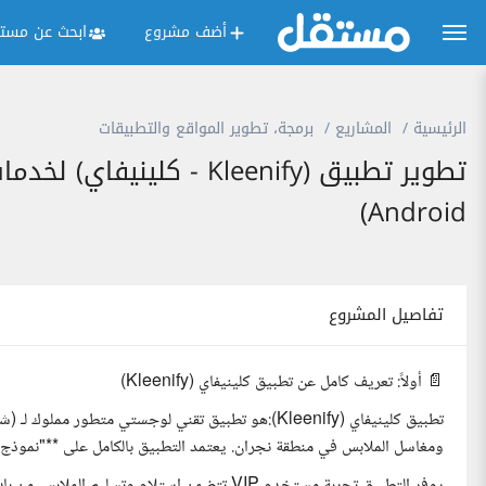
أضف مشروع
ابحث عن مستق
الرئيسية
المشاريع
برمجة، تطوير المواقع والتطبيقات
Android)
تفاصيل المشروع
📄 أولاً: تعريف كامل عن تطبيق كلينيفاي (Kleenify)
تطبيق كلينيفاي (Kleenify):هو تطبيق تقني لوجستي متط
ومغاسل الملابس في منطقة نجران. يعتمد التطبيق بالكامل على **"نموذج 
يوفر التطبيق تجربة مستخدم VIP تتضمن استلام و