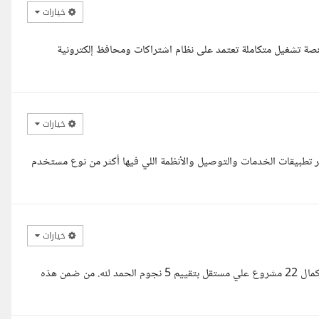
خيارات
ل مشروع Kleenify بالكامل، وأرى أنه منصة تشغيل متكاملة تعتمد على نظام اشتراكات ومحافظ إلكترونية
خيارات
Flutter Develo وعندي خبرة في تطوير تطبيقات الخدمات والتوصيل والأنظمة اللي فيها أكثر من نوع مستخدم
خيارات
السلام عليكم معك مهندس برمجيات بخبره تزيد عن ثلاث اعوام وقمت باكمال 22 مشروع علي مستقل بتقييم 5 نجوم الحمد لله. من ضمن هذه