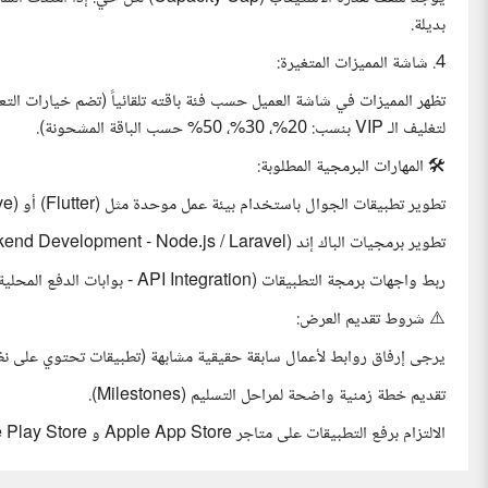
بديلة.
4. شاشة المميزات المتغيرة:
تظهر المميزات في شاشة العميل حسب فئة باقته تلقائياً (تضم خيارات التع
لتغليف الـ VIP بنسب: 20%، 30%، 50% حسب الباقة المشحونة).
🛠️ المهارات البرمجية المطلوبة:
تطوير تطبيقات الجوال باستخدام بيئة عمل موحدة مثل (Flutter) أو (React Native).
تطوير برمجيات الباك إند (Backend Development - Node.js / Laravel).
ربط واجهات برمجة التطبيقات (API Integration - بوابات الدفع المحلية والخرائط).
⚠️ شروط تقديم العرض:
يرجى إرفاق روابط لأعمال سابقة حقيقية مشابهة (تطبيقات تحتوي على ن
تقديم خطة زمنية واضحة لمراحل التسليم (Milestones).
الالتزام برفع التطبيقات على متاجر Apple App Store و Google Play Store كجزء من عملية التسليم.