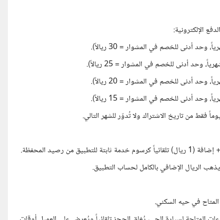
ن رصيد المحفظة.
 المتاح في حيه السكني.
Capa) لكل حي؛ إذا امتدت الساعات المتاحة لسيارة الحي، يُغلق الحجز تلقائياً ويُعرض على العميل أوقات