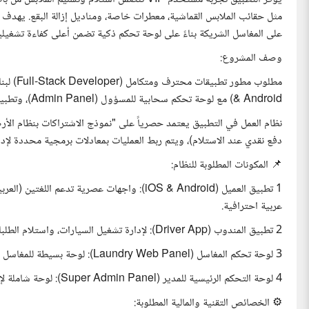
مثل حقائب الملابس القماشية، معطرات خاصة، ومناديل إزالة البقع. يهدف 
على المغاسل الشريكة بناءً على لوحة تحكم ذكية تضمن أعلى كفاءة تشغيلي
وصف المشروع:
& Android) مع لوحة تحكم سحابية للمسؤول (Admin Panel)، وتطبيق خاص بالمناديب، ولوحة تحكم للمغاسل الشريكة.
نظام العمل في التطبيق يعتمد حصرياً على "نموذج الاشتراكات بنظام الأ
دفع نقدي عند الاستلام)، ويتم ربط العمليات بمعادلات برمجية محددة لإدا
📌 المكونات المطلوبة للنظام:
1 تطبيق العميل (iOS & Android): واجهات عصري
عربية احترافية.
2 تطبيق المندوب (Driver App): لإدارة تشغيل السيارات، واستلام الطلبات، وتوجيه الخرائط (GPS).
3 لوحة تحكم المغاسل (Laundry Web Panel): لوحة بسيطة للمغاسل الشريكة لتحديث حالة الملابس (تم الاستلام، جاري الغسيل، تم الانتهاء).
4 لوحة التحكم الرئيسية للمدير (Super Admin Panel): لوحة شاملة لإدارة الباقات، التقارير المالية، العمولات، والمناديب.
⚙️ الخصائص التقنية والمالية المطلوبة: