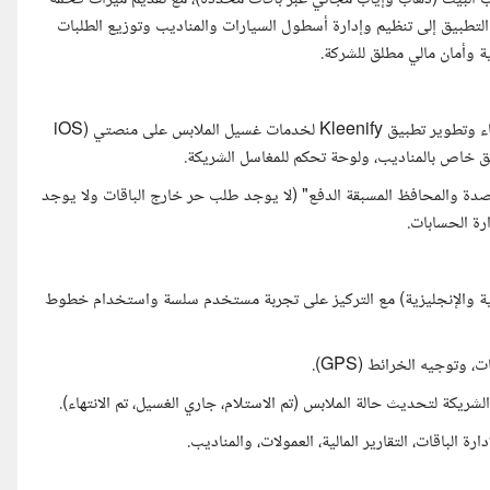
التطبيق إلى تنظيم وإدارة أسطول السيارات والمناديب وتوزيع الطلبات
ة وأمان مالي مطلق للشركة.
مطلوب مطور تطبيقات محترف ومتكامل (Full-Stack Developer) لبناء وتطوير تطبيق Kleenify لخدمات غسيل الملابس على منصتي (iOS
رصدة والمحافظ المسبقة الدفع" (لا يوجد طلب حر خارج الباقات ولا يوجد
رة الحسابات.
ة تدعم اللغتين (العربية والإنجليزية) مع التركيز على تجربة مستخدم سلسة واستخدام خطوط