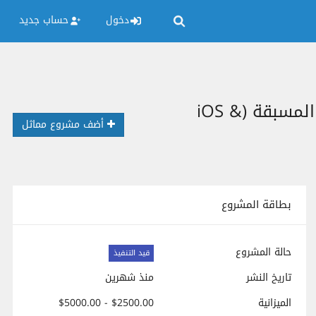
دخول
حساب جديد
تطوير تطبيق (Kleenify - كلينيفاي) لخدمات غسيل الملابس بنظام المحفظة والأرصدة المسبقة (iOS &
أضف مشروع مماثل
بطاقة المشروع
حالة المشروع
قيد التنفيذ
تاريخ النشر
منذ شهرين
الميزانية
$2500.00 - $5000.00