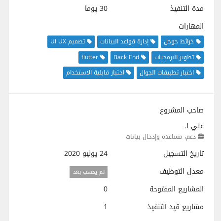
مدة التنفيذ
30 يوما
المهارات
خرائط جوجل
إدارة قواعد البيانات
تصميم UI UX
تطوير البرمجيات
Back End
flutter
اختبار تطبيقات الجوال
اختبار قابلية الاستخدام
صاحب المشروع
علي ا.
دعم، مساعدة وإدخال بيانات
تاريخ التسجيل
24 يوليو 2020
معدل التوظيف
لم يحسب بعد
المشاريع المفتوحة
0
مشاريع قيد التنفيذ
1