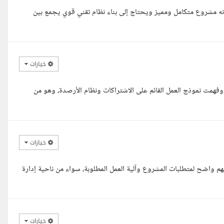
يل مشروع Kleenify بشكل كامل، وأرى أنه مشروع متكامل ومميز ويحتاج إلى بناء نظام تقني قوي يجمع بين
خيارات
لسلام عليكم ورحمة الله وبركاته اطلعت على تفاصيل مشروع Kleenify وفهمت نموذج العمل القائم على الاشتراكات ونظام الأرصدة، وهو من
خيارات
ستاذ علي، اطلعت على تفاصيل مشروع Kleenify، ولدي فهم واضح لمتطلبات المشروع وآلية العمل المطلوبة، سواء من ناحية إدارة
خيارات