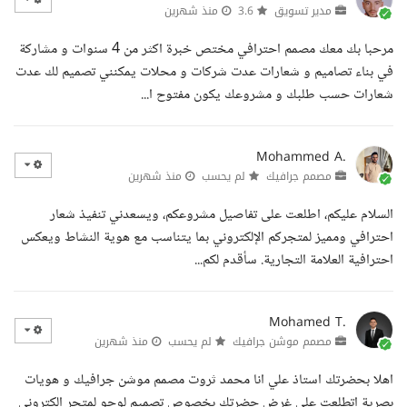
مدير تسويق
3.6
منذ شهرين
مرحبا بك معك مصمم احترافي مختص خبرة اكثر من 4 سنوات و مشاركة
في بناء تصاميم و شعارات عدت شركات و محلات يمكنني تصميم لك عدت
شعارات حسب طلبك و مشروعك يكون مفتوح ا...
Mohammed A.
مصمم جرافيك
لم يحسب
منذ شهرين
السلام عليكم، اطلعت على تفاصيل مشروعكم، ويسعدني تنفيذ شعار
احترافي ومميز لمتجركم الإلكتروني بما يتناسب مع هوية النشاط ويعكس
احترافية العلامة التجارية. سأقدم لكم...
Mohamed T.
مصمم موشن جرافيك
لم يحسب
منذ شهرين
اهلا بحضرتك استاذ علي انا محمد ثروت مصمم موشن جرافيك و هويات
بصرية اتطلعت علي غرض حضرتك بخصوص تصميم لوجو لمتجر الكتروني