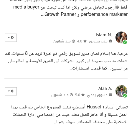
مرحبا استاذي، مبدئيا اذا كنت تبحث عن مجرد ميديا باير يدير اعلاناتك
فقط فاأرجوك تجاهل عرضي ولكن اذا كنت تبحث عن media buyer
perfoemance marketer و Growth Partner...
Islam N.
مدير تسويق
4.0
منذ شهرين
مرحبا، هنا إسلام نصار، مدير تسويق رقمي ذو خبرة تزيد عن 8 سنوات. لقد
شغلت مناصب عديدة في كبرى الشركات في الشرق الأوسط و العالم على
مر السنين، . كما قدمت استشارات...
Alaa A.
مسوق رقمي
5.0
منذ شهرين
تحياتى أستاذ Hussein أستطيع تنفيذ المشروع الخاص بك قمت بهذا
العمل مسبقا و أنا جاهز للعمل معك حيث من إختصاصي إدارة الحملات
الإعلانية علي مختلف المنصات. سوف يتم ا...