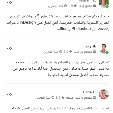
Hisham K.
مطور ويب
4.9
منذ شهرين
مرحبا، معكم هشام، مصمم جرافيك بخبرة تتجاوز 5 سنوات في تصميم
التقارير السنوية والملفات التعريفية. أتقن العمل على InDesign باحتراف،
بالإضافة إلى Photoshop وIllust...
بلال ب.
مصمم جرافيك
5.0
منذ شهرين
تحياتى لك اخي عمر, ان شاء الله امورك طيبة . أنا بلال بشار مصمم
غرافيك, أفهم جيدا عرضك ، فمن المحتمل جدا أنك تواجه تحدي في
محاولة تحديد أفضل مستقل لتلبية احتياجا...
Doha E.
مصمم و محرر فيديو
5.0
منذ شهرين
اطلعت على تفاصيل مشروع الكتاب الرياضي، ويسعدني العمل عليه لما