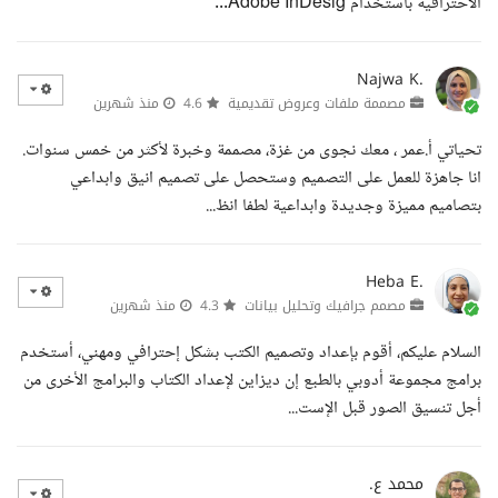
الاحترافية باستخدام Adobe InDesig...
Najwa K.
مصممة ملفات وعروض تقديمية
4.6
منذ شهرين
تحياتي أ.عمر ، معك نجوى من غزة، مصممة وخبرة لأكثر من خمس سنوات.
انا جاهزة للعمل على التصميم وستحصل على تصميم انيق وابداعي
بتصاميم مميزة وجديدة وابداعية لطفا انظ...
Heba E.
مصمم جرافيك وتحليل بيانات
4.3
منذ شهرين
السلام عليكم، أقوم بإعداد وتصميم الكتب بشكل إحترافي ومهني، أستخدم
برامج مجموعة أدوبي بالطبع إن ديزاين لإعداد الكتاب والبرامج الأخرى من
أجل تنسيق الصور قبل الإست...
محمد ع.