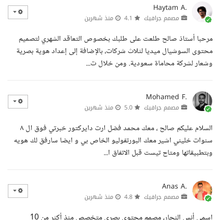
Haytam A.
مصمم جرافيك
4.1
منذ شهرين
مرحبا أستاذ صالح طلعت على طلبك بخصوص التعاقد الشهري لتصميم
محتوى السوشيال ميديا لثلاث شركات، بالإضافة إلى إعداد هوية بصرية
وشعار لشركة محاماة سعودية. ومن خلال ت...
Mohamed F.
مصمم جرافيك
5.0
منذ شهرين
السلام عليكم صالح ، معك محمد فضل ارت دايركتور خبرتي فوق ال ٨
سنوات خليني اشير معك البورتفوليو الخاص بي و ايضا سارفق لك هويه
وبتطبيقاتها ومتاح تيست قبل الاتفاق ا...
Anas A.
مصمم جرافيك
4.8
منذ شهرين
اسمي أنس النجار، مصمم محتوى بصري متخصص منذ أكثر من 10