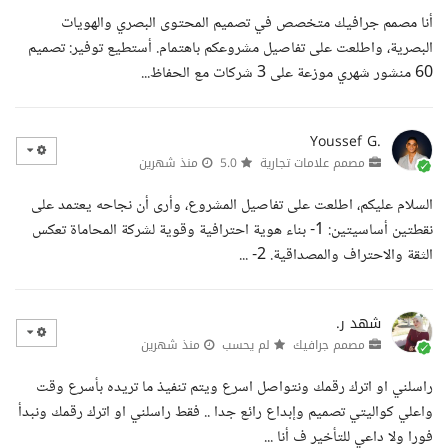
أنا مصمم جرافيك متخصص في تصميم المحتوى البصري والهويات
البصرية، واطلعت على تفاصيل مشروعكم باهتمام. أستطيع توفير: تصميم
60 منشور شهري موزعة على 3 شركات مع الحفاظ...
Youssef G.
مصمم علامات تجارية
5.0
منذ شهرين
السلام عليكم، اطلعت على تفاصيل المشروع، وأرى أن نجاحه يعتمد على
نقطتين أساسيتين: 1- بناء هوية احترافية وقوية لشركة المحاماة تعكس
الثقة والاحتراف والمصداقية. 2- ...
شهد ر.
مصمم جرافيك
لم يحسب
منذ شهرين
راسلني او اترك رقمك ونتواصل اسرع ويتم تنفيذ ما تريده بأسرع وقت
واعلي كواليتي تصميم وإبداع رائع جدا .. فقط راسلني او اترك رقمك ونبدأ
فورا ولا داعي للتأخير ف أنا ...