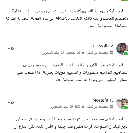
السلام عليكم ورحمة الله وبركاته،يسعدني التقدم بعرضي المهني لإدارة
وتصميم المحتوى لشركاتكم الثلاث، بالإضافة إلى بناء الهوية البصرية لشركة
المحاماة السعودية. أمتل...
عبدالرحمن ب.
مصمم جرافيك
لم يحسب
منذ شهرين
السلام عليكم أخي الكريم صالح انا لدي القدرة على تصميم نوعين من
التصاميم: تصاميم منشورات و تصميم هويات بصرية اذا اطلعت على
اعمالي السابق الموجودة هنا على مستقل ف...
Mostafa F.
مصمم جرافيك
5.0
منذ شهرين
السلام عليكم.. معك مصطفى فريد مصمم جرافيك و خبرة في مجال
الجرافيك ل٥سنوات, قرات مشروعك جيدا و اقدر انفذه بكل ابداع ان