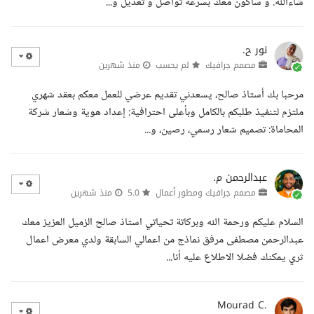
شاءالله. و سأكون معك بسرعه تواصل و تعديل و...
نور ح.
مصمم جرافيك
لم يحسب
منذ شهرين
مرحبا بك أستاذ صالح، يسعدني تقديم عرضي للعمل معكم بعقد شهري
ملتزم لتنفيذ طلبكم بالكامل وبأعلى احترافية: إعداد هوية وشعار شركة
المحاماة: تصميم شعار رسمي، رصين، و...
عبدالرحمن م.
مصمم جرافيك ومطور أعمال
5.0
منذ شهرين
السلام عليكم ورحمة الله وبركاتة تحياتي استاذ صالح الزميل العزيز معك
عبدالرحمن مصطفى مرفق نماذج من اعمالي السابقة ولدي معرض اعمال
ثري يمكنك فضلا الاطلاع عليه أنا...
Mourad C.