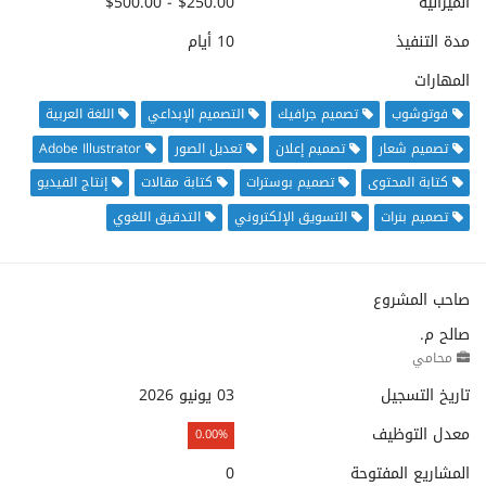
الميزانية
$250.00 - $500.00
مدة التنفيذ
10 أيام
المهارات
فوتوشوب
تصميم جرافيك
التصميم الإبداعي
اللغة العربية
تصميم شعار
تصميم إعلان
تعديل الصور
Adobe Illustrator
كتابة المحتوى
تصميم بوسترات
كتابة مقالات
إنتاج الفيديو
تصميم بنرات
التسويق الإلكتروني
التدقيق اللغوي
صاحب المشروع
صالح م.
محامي
تاريخ التسجيل
03 يونيو 2026
معدل التوظيف
0.00%
المشاريع المفتوحة
0