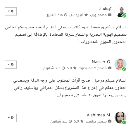
تيماء ا.
مصمم ويب
لم يحسب
منذ شهرين
السلام عليكم ورحمة الله وبركاته، يسعدني التقدم لتنفيذ مشروعكم الخاص
بتصميم الهوية البصرية والشعار لشركة المحاماة، بالإضافة إلى تصميم
المحتوى الشهري للمنشورات. أ...
Nasser O.
مصمم هوية بصرية
5.0
منذ شهرين
السلام عليكم مرحبا أ. صالح قرأت المطلوب على وجه الدقة ويسعدني
التعاون معكم في إخراج هذا المشروع بشكل احترافي وباسلوب راقي
ومتميز ..بخبرة تفوق ٢٠ عاما في تصميم ا...
Alshimaa M.
مصمم جرافيك
5.0
منذ شهرين