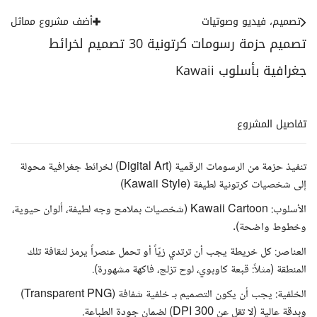
تصميم، فيديو وصوتيات
أضف مشروع مماثل
تصميم حزمة رسومات كرتونية 30 تصميم لخرائط
جغرافية بأسلوب Kawaii
تفاصيل المشروع
تنفيذ حزمة من الرسومات الرقمية (Digital Art) لخرائط جغرافية محولة
إلى شخصيات كرتونية لطيفة (Kawaii Style)
الأسلوب: Kawaii Cartoon (شخصيات بملامح وجه لطيفة، ألوان حيوية،
وخطوط واضحة).
العناصر: كل خريطة يجب أن ترتدي زيّاً أو تحمل عنصراً يرمز لثقافة تلك
المنطقة (مثلاً: قبعة كاوبوي، لوح تزلج، فاكهة مشهورة).
الخلفية: يجب أن يكون التصميم بـ خلفية شفافة (Transparent PNG)
وبدقة عالية (لا تقل عن 300 DPI) لضمان جودة الطباعة.