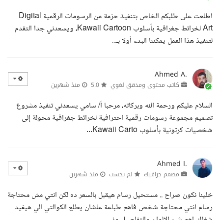
اطلعت على طلبكم الخاص بتنفيذ حزمة من الرسومات الرقمية Digital
Art لخرائط جغرافية بأسلوب Kawaii Cartoon، ويسعدني جدا التقدم
لتنفيذ هذا العمل يمكننا البدء أولا بـ...
Ahmed A.
كاتب محتوى ومدقق لغوي
5.0
منذ شهرين
السلام عليكم ورحمة الله وبركاته، مرحبا أ/ سامي يسعدني تنفيذ مشروع
تصميم مجموعة رسومات رقمية احترافية لخرائط جغرافية محولة إلى
شخصيات كرتونية بأسلوب Kawaii Carto...
Ahmed I.
مصمم جرافيك
لم يحسب
منذ شهرين
خلينا نكون صراح .. مستحيل رسام هيقبل بالسعر ده لكن انتي مش محتاجة
رسام انتي محتاجة شخص فاهم طباعة علشان يطلع الكوالتي الي هيفيد
شغلك اهم شئ الالوان والتفاصيل وز...