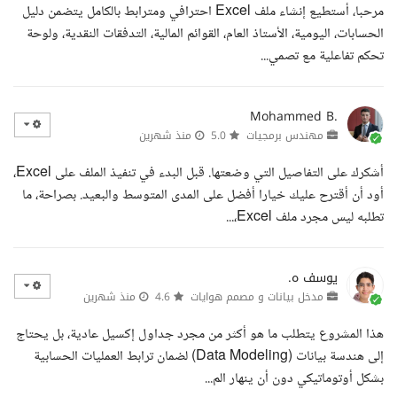
مرحبا، أستطيع إنشاء ملف Excel احترافي ومترابط بالكامل يتضمن دليل
الحسابات، اليومية، الأستاذ العام، القوائم المالية، التدفقات النقدية، ولوحة
تحكم تفاعلية مع تصمي...
Mohammed B.
مهندس برمجيات
5.0
منذ شهرين
أشكرك على التفاصيل التي وضعتها. قبل البدء في تنفيذ الملف على Excel،
أود أن أقترح عليك خيارا أفضل على المدى المتوسط والبعيد. بصراحة، ما
تطلبه ليس مجرد ملف Excel،...
يوسف ه.
مدخل بيانات و مصمم هوايات
4.6
منذ شهرين
هذا المشروع يتطلب ما هو أكثر من مجرد جداول إكسيل عادية، بل يحتاج
إلى هندسة بيانات (Data Modeling) لضمان ترابط العمليات الحسابية
بشكل أوتوماتيكي دون أن ينهار الم...