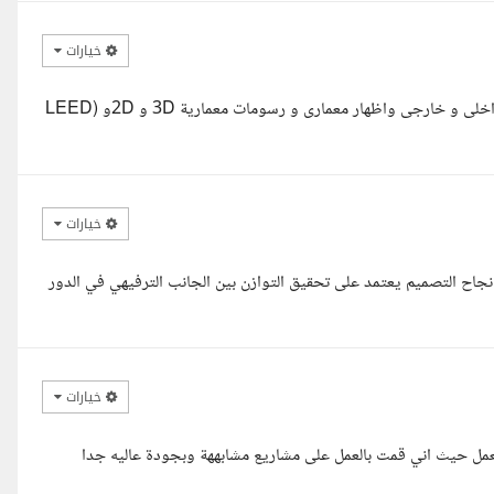
خيارات
مرحبا مع حضرتك مهندس جورج محروس نجيب مصمم معمارى تصميم داخلى و خارجى واظهار معمارى و رسومات معمارية 3D و 2Dو (LEED
خيارات
نجاح التصميم يعتمد على تحقيق التوازن بين الجانب الترفيهي في الدور
خيارات
لعمل حيث اني قمت بالعمل على مشاريع مشابههة وبجودة عاليه جدا