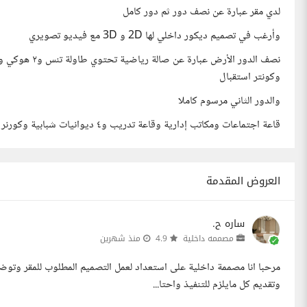
لدي مقر عبارة عن نصف دور ثم دور كامل
وأرغب في تصميم ديكور داخلي لها 2D و 3D مع فيديو تصويري
وكونتر استقبال
والدور الثاني مرسوم كاملا
قاعة اجتماعات ومكاتب إدارية وقاعة تدريب و٤ ديوانيات شبابية وكورنر كوفي ومنطقة جلسات الكوفي وسبيس وورك.
العروض المقدمة
ساره ح.
مصممه داخلية
4.9
منذ شهرين
مرحبا انا مصممة داخلية على استعداد لعمل التصميم المطلوب للمقر وتوضي
وتقديم كل مايلزم للتنفيذ واحتا...