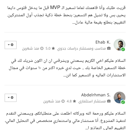
قريت طلبك وأنا فاهمنك تماما تسعير الـ MVP قبل ما يدخل فلوس دايما
يحير، بس ولا تشيل هم التسعير: بنحط خطة ذكية تجذب أول المشتركين.
التقييم: بنطلع بقيمة مالية عادل...
Ehab K.
محاسب ومستشار دراسات جدوي
5.0
منذ شهرين
السلام عليكم اخي الكريم يسعدني ويشرفني ان ان اكون شريك لك في
خطة التسعير الخاصة بك .. حيث لدي خبره اكثر من ١٠ سنوات في مجال
الاستشارات الماليه و التسعير كما انن...
Abdelrhman S.
مستشار استثماري
4.8
منذ شهرين
السلام عليكم ورحمة الله وبركاته اطلعت على متطلباتكم، ويسعدني التقدم
لتنفيذ المشروع. أنا مستشار مالي واستثماري متخصص في التحليل المالي،
التقييم المالي، النماذج ا...