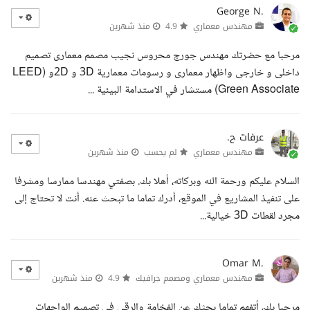
George N.
مهندس معماري
4.9
منذ شهرين
مرحبا مع حضرتك مهندس جورج محروس نجيب مصمم معمارى تصميم
داخلى و خارجى واظهار معمارى و رسومات معمارية 3D و 2Dو (LEED
Green Associate) مستشار في الاستدامة البيئية ...
عرفات ح.
مهندس معماري
لم يحسب
منذ شهرين
السلام عليكم ورحمة الله وبركاته، أهلا بك. بصفتي مهندسا ممارسا ومشرفا
على تنفيذ المشاريع في الموقع، أدرك تماما ما تبحث عنه. أنت لا تحتاج إلى
مجرد لقطات 3D خيالية...
Omar M.
مهندس معماري ومصمم جرافيك
4.9
منذ شهرين
مرحبا بك، أتفهم تماما بحثك عن الفخامة والرقي في تصميم الواجهات