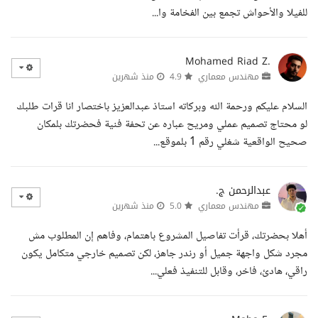
للفيلا والأحواش تجمع بين الفخامة وا...
Mohamed Riad Z.
مهندس معماري
4.9
منذ شهرين
السلام عليكم ورحمة الله وبركاته استاذ عبدالعزيز باختصار انا قرات طلبك
لو محتاج تصميم عملي ومريح عباره عن تحفة فنية فحضرتك بلمكان
صحيح الواقعية شغلي رقم 1 بلموقع...
عبدالرحمن ج.
مهندس معماري
5.0
منذ شهرين
أهلا بحضرتك، قرأت تفاصيل المشروع باهتمام، وفاهم إن المطلوب مش
مجرد شكل واجهة جميل أو رندر جاهز، لكن تصميم خارجي متكامل يكون
راقي، هادئ، فاخر، وقابل للتنفيذ فعلي...