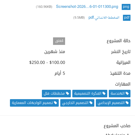
Screenshot-2026…6-01-011300.png
(160.96KB)
png
المخطط-الانشائي.pdf
(9.5MB)
pdf
حالة المشروع
مُغلق
تاريخ النشر
منذ شهرين
الميزانية
$100.00 - $250.00
مدة التنفيذ
5 أيام
المهارات
الهندسة
الفكرة التصميمية
مخططات فلل
التصميم الإبداعي
التصميم الخارجي
تصميم الواجهات المعمارية
صاحب المشروع