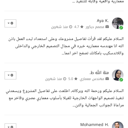
معمارية واقعية وقابلة للتنفيذ ...
Aya K.
مصمم ديكور
4.7
منذ شهرين
السلام عليكم لقد قرأت تفاصيل مشروعك وعلى استعداد لبدء العمل باذن
الله انا مهندسه معماريه خبره في مجال التصميم الخارجي والداخلى
واللاندسكيب بامكانك تصفح اخر اعما...
منة الله ط.
مهندس معماري
5.0
منذ شهرين
السلام عليكم ورحمة الله وبركاته، اطلعت على تفاصيل المشروع ويسعدني
تنفيذ تصميم الواجهات الخارجية للفيلا بأسلوب معماري عصري وفاخر مع
مراعاة الجوانب الجمالية والتن...
Mohammed H.