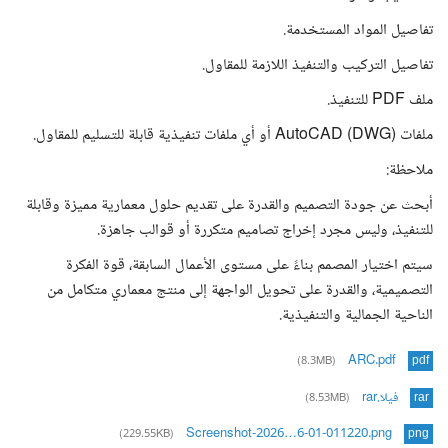
تفاصيل المواد المستخدمة.
تفاصيل التركيب والتنفيذ اللازمة للمقاول.
ملف PDF للتنفيذ.
ملفات AutoCAD (DWG) أو أي ملفات تنفيذية قابلة للتسليم للمقاول.
ملاحظة:
أبحث عن جودة التصميم والقدرة على تقديم حلول معمارية مميزة وقابلة
للتنفيذ، وليس مجرد إخراج تصاميم متكررة أو قوالب جاهزة.
سيتم اختيار المصمم بناءً على مستوى الأعمال السابقة، قوة الفكرة
التصميمية، والقدرة على تحويل الواجهة إلى منتج معماري متكامل من
الناحية الجمالية والتنفيذية.
ARC.pdf
(8.3MB)
pdf
فيلا.rar
(8.53MB)
rar
Screenshot-2026…6-01-011220.png
(229.55KB)
png