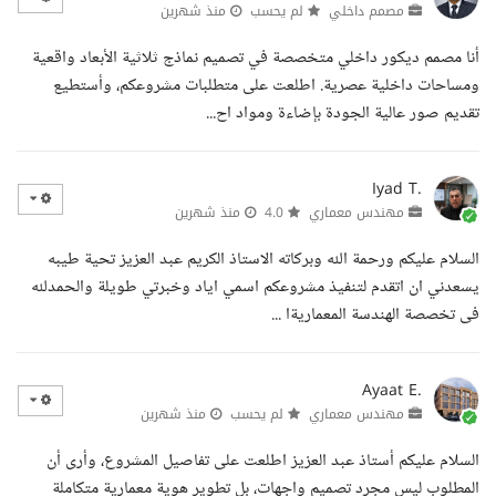
مصمم داخلي
لم يحسب
منذ شهرين
أنا مصمم ديكور داخلي متخصصة في تصميم نماذج ثلاثية الأبعاد واقعية
ومساحات داخلية عصرية. اطلعت على متطلبات مشروعكم، وأستطيع
تقديم صور عالية الجودة بإضاءة ومواد اح...
Iyad T.
مهندس معماري
4.0
منذ شهرين
السلام عليكم ورحمة الله وبركاته الاستاذ الكريم عبد العزيز تحية طيبه
يسعدني ان اتقدم لتنفيذ مشروعكم اسمي اياد وخبرتي طويلة والحمدلله
فى تخصصة الهندسة المعماريةا ...
Ayaat E.
مهندس معماري
لم يحسب
منذ شهرين
السلام عليكم أستاذ عبد العزيز اطلعت على تفاصيل المشروع، وأرى أن
المطلوب ليس مجرد تصميم واجهات، بل تطوير هوية معمارية متكاملة