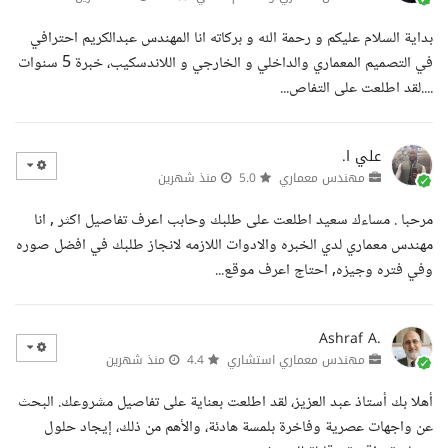
بداية السلام عليكم و رحمة الله و بركاته انا المهندس عبدالكريم احترافي
في التصميم المعماري والداخلي و الخارجي و اللاندسكيب، خبرة 5 سنوات
....لقد اطلعت على التفاص...
علي ا.
مهندس معماري
5.0
منذ شهرين
مرحبا . مساءك سعيد اطلعت على طلبك وحابب اعرف تفاصيل اكثر , انا
مهندس معماري لدي الخبره والادوات اللازمه لانجاز طلبك في افضل صوره
وفي فتره وجيزه, احتاج اعرف موقع...
Ashraf A.
مهندس معماري استشاري
4.4
منذ شهرين
أهلا بك أستاذ عبد العزيز، لقد اطلعت بعناية على تفاصيل مشروعك. البحث
عن واجهات عصرية وفاخرة بلمسة هادئة، والأهم من ذلك، إيجاد حلول