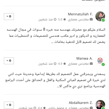
Mennatullah F.
مهندس معماري
5.0
منذ شهرين
السلام عليكم مع حضرتك مهندسه منه خبره 8 سنوات في مجال الهندسه
المعماريه و الديكور و ادير مكتب هندسي للتصميمات و التشطيبات مما
يضمن لك تصميم قابل للتنفيذ بخامات ...
Manwa A.
مهندس معماري
4.9
منذ شهرين
يسعدني ويشرفني عمل التصميم لك بطريقة إبداعية وحديثة حيث انني
لدي خبرة في تصميم المباني السكنية والفلل و الحدائق على أحدث البرامج
الهندسية برنامج ثري دي ماكس الا...
Abdalkarem Z.
مهندس معماري و مصمم داخلي
4.4
منذ شهرين