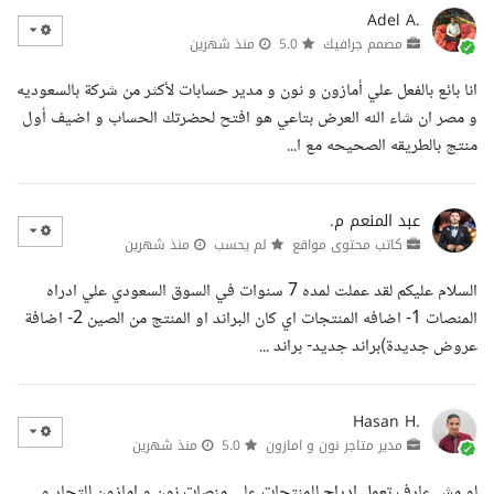
Adel A.
مصمم جرافيك
5.0
منذ شهرين
انا بائع بالفعل علي أمازون و نون و مدير حسابات لأكثر من شركة بالسعوديه
و مصر ان شاء الله العرض بتاعي هو افتح لحضرتك الحساب و اضيف أول
منتج بالطريقه الصحيحه مع ا...
عبد المنعم م.
كاتب محتوى مواقع
لم يحسب
منذ شهرين
السلام عليكم لقد عملت لمده 7 سنوات في السوق السعودي علي ادراه
المنصات 1- اضافه المنتجات اي كان البراند او المنتج من الصين 2- اضافة
عروض جديدة)براند جديد- براند ...
Hasan H.
مدير متاجر نون و امازون
5.0
منذ شهرين
لو مش عارف تعمل ادراج للمنتجات على منصات نون و امازون للتجار و