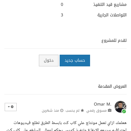
مشاريع قيد التنفيذ
0
التواصلات الجارية
3
تقدم للمشروع
حساب جديد
دخول
العروض المقدمة
Omar M.
مسوق رقمي
لم يحسب
منذ شهرين
هعلمك ازاي تعمل مونتاج علي كاب كت بابسط الطرق تطلع فيديوهات
احترافيه سريعه الايقاع وتنفيذ كويس بحكم اعمالي السابقه علي كاب كت