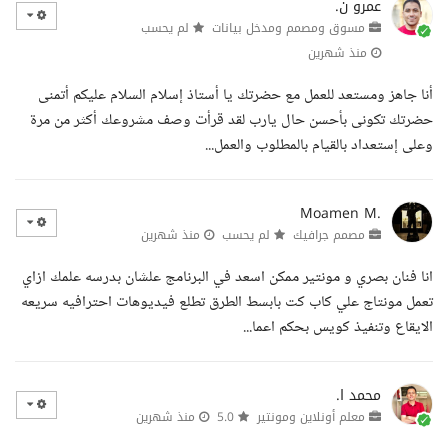
عمرو ن.
مسوق ومصمم ومدخل بيانات
لم يحسب
منذ شهرين
أنا جاهز ومستعد للعمل مع حضرتك يا أستاذ إسلام السلام عليكم أتمنى
حضرتك تكونى بأحسن حال يارب لقد قرأت وصف مشروعك أكثر من مرة
وعلى إستعداد بالقيام بالمطلوب والعمل...
Moamen M.
مصمم جرافيك
لم يحسب
منذ شهرين
انا فنان بصري و مونتير ممكن اسعد في البرنامج علشان بدرسه علمك ازاي
تعمل مونتاج علي كاب كت بابسط الطرق تطلع فيديوهات احترافيه سريعه
الايقاع وتنفيذ كويس بحكم اعما...
محمد ا.
معلم أونلاين ومونتير
5.0
منذ شهرين