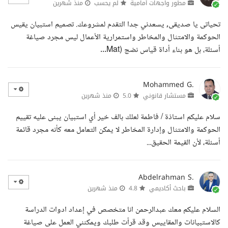
مطور واجهات أمامية
لم يحسب
منذ شهرين
تحياتى يا صديقى, يسعدني جدا التقدم لمشروعك. تصميم استبيان يقيس
الحوكمة والامتثال والمخاطر واستمرارية الأعمال ليس مجرد صياغة
أسئلة، بل هو بناء أداة قياس نضج (Mat...
Mohammed G.
مستشار قانوني
5.0
منذ شهرين
سلام عليكم استاذة / فاطمة لعلك بالف خير أي استبيان يبنى عليه تقييم
الحوكمة والامتثال وإدارة المخاطر لا يمكن التعامل معه كأنه مجرد قائمة
أسئلة، لأن القيمة الحقيق...
Abdelrahman S.
باحث أكاديمي
4.8
منذ شهرين
السلام عليكم معك عبدالرحمن انا متخصص في إعداد ادوات الدراسة
كالاستبيانات والمقاييس وقد قرأت طلبك ويمكنني العمل على صياغة