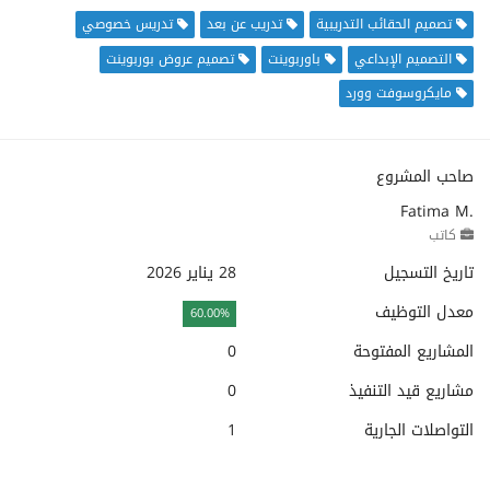
تصميم الحقائب التدريبية
تدريب عن بعد
تدريس خصوصي
التصميم الإبداعي
باوربوينت
تصميم عروض بوربوينت
مايكروسوفت وورد
صاحب المشروع
Fatima M.
كاتب
تاريخ التسجيل
28 يناير 2026
معدل التوظيف
60.00%
المشاريع المفتوحة
0
مشاريع قيد التنفيذ
0
التواصلات الجارية
1