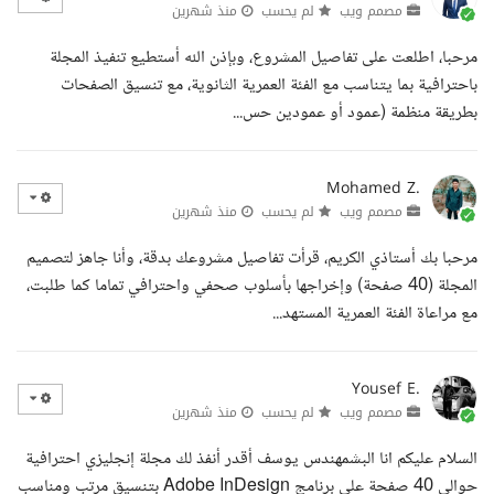
مصمم ويب
لم يحسب
منذ شهرين
مرحبا، اطلعت على تفاصيل المشروع، وبإذن الله أستطيع تنفيذ المجلة
باحترافية بما يتناسب مع الفئة العمرية الثانوية، مع تنسيق الصفحات
بطريقة منظمة (عمود أو عمودين حس...
Mohamed Z.
مصمم ويب
لم يحسب
منذ شهرين
مرحبا بك أستاذي الكريم، قرأت تفاصيل مشروعك بدقة، وأنا جاهز لتصميم
المجلة (40 صفحة) وإخراجها بأسلوب صحفي واحترافي تماما كما طلبت،
مع مراعاة الفئة العمرية المستهد...
Yousef E.
مصمم ويب
لم يحسب
منذ شهرين
السلام عليكم انا البشمهندس يوسف أقدر أنفذ لك مجلة إنجليزي احترافية
حوالي 40 صفحة على برنامج Adobe InDesign بتنسيق مرتب ومناسب