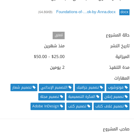
Foundations-of-…ok-by-Anna.docx
(64.86KB)
docx
حالة المشروع
مُغلق
تاريخ النشر
منذ شهرين
الميزانية
$25.00 - $50.00
مدة التنفيذ
2 يومين
المهارات
فوتوشوب
تصميم جرافيك
التصميم الإبداعي
تصميم شعار
تصميم إعلان
الفكرة التصميمية
تصميم مجلة
تصميم غلاف كتاب
تصميم كتب
Adobe InDesign
صاحب المشروع