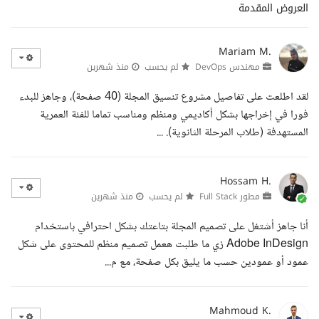
العروض المقدمة
Mariam M.
مهندس DevOps
لم يحسب
منذ شهرين
لقد اطلعت على تفاصيل مشروع تنسيق المجلة (40 صفحة)، وجاهز للبدء
فورا في إخراجها بشكل أكاديمي ومنظم ومناسب تماما للفئة العمرية
المستهدفة (طلاب المرحلة الثانوية). ...
Hossam H.
مطور Full Stack
لم يحسب
منذ شهرين
أنا جاهز أشتغل على تصميم المجلة بتاعتك بشكل احترافي باستخدام
Adobe InDesign زي ما طلبت هعمل تصميم منظم للمحتوى على شكل
عمود أو عمودين حسب ما يليق بكل صفحة، مع م...
Mahmoud K.