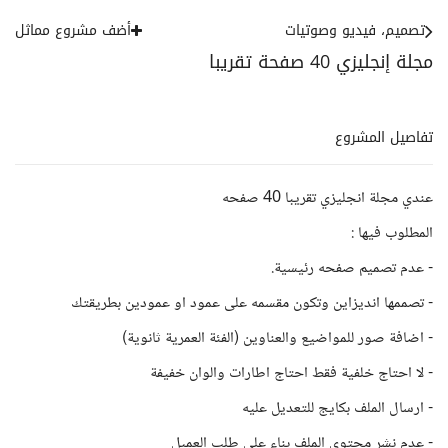
تصميم، فيديو وصوتيات
أضف مشروع مماثل
مجلة إنجليزي 40 صفحة تقريبا
تفاصيل المشروع
عندي مجلة انجليزي تقريبا 40 صفحه
المطلوب فيها :
- عدم تصميم صفحه رئيسية.
- تصممها انديزاين وتكون مقسمه على عمود او عمودين بطريقتك
- اضافة صور للمواضيع والعناوين (الفئة العمرية ثانوية)
- لا احتاج خلفية فقط احتاج اطارات والوان خفيفة
- ارسال الملف بكايج للتعديل عليه
- عدم نشر محتوى الملف بناء على طلب العميل