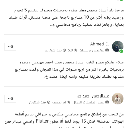
مرحبا بك أستاذ محمد، معك مطور برمجيات محترف بتقييم 5 نجوم
ورصيد يضم أكثر من 10 مشاريع ناجحة على منصة مستقل. قرأت طلبك
بعناية، وجاهز تماما لتنفيذ برنامج محاسبي م...
Ahmed E.
مهندس برمجيات
5.0
منذ شهرين
سلام عليكم مساء الخير استاذ محمد ، معك احمد مهندس ومطور
برمجيات بخبره اكثر من اربع سنوات في هذا المجال وقمت بمشاريع
مشابهه لطلبك بطريقة سليمه وامنه ايضا امتلك خ...
عبدالرحمن احمد ص.
مطور تطبيقات الجوال
لم يحسب
منذ شهرين
هل تبحث عن إطلاق برنامج محاسبي متكامل واحترافي يدعم أنظمة
الهواتف المختلفة خلال 15 يوما فقط أنا مطور Flutter واسمي عبدالرحمن