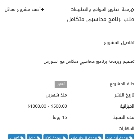
برمجة، تطوير المواقع والتطبيقات
أضف مشروع مماثل
طلب برنامج محاسبي متكامل
تفاصيل المشروع
تصميم وبرمجة برنامج محاسبي متكامل مع السورس
حالة المشروع
مُغلق
تاريخ النشر
منذ شهرين
الميزانية
$500.00 - $1000.00
مدة التنفيذ
15 يوما
المهارات
برمجة أندرويد
برمجة التطبيقات
برمجة iOS
جافا
كوتلن