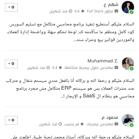
شهم ع.
مطور Full Stack
4.6
منذ شهرين
السلام عليكم، أستطيع تنفيذ برنامج محاسبي متكامل مع تسليم السورس
كود كامل ومنظم. ما سأقدمه لك: لوحة تحكم سهلة وواضحة إدارة العملاء
والموردين فواتير بيع وشراء سند...
Muhammad Z.
مهندس حلول برمجية متكاملة
4.4
منذ شهرين
السلام عليكم و رحمة الله و بركاته أنا بالفعل عندي سيستم شغال و متركب
عند عشرات العملاء بس هو سيستم ERP متكامل مش مجرد برنامج
محاسبي هو بنظام ال SaaS و الإيجار ا...
محمود م.
مهندس برمجيات
لم يحسب
منذ شهرين
السلام عليكم ورحمة الله وبركاته، أستاذ محمد، تحية طيبة. اطلعت على