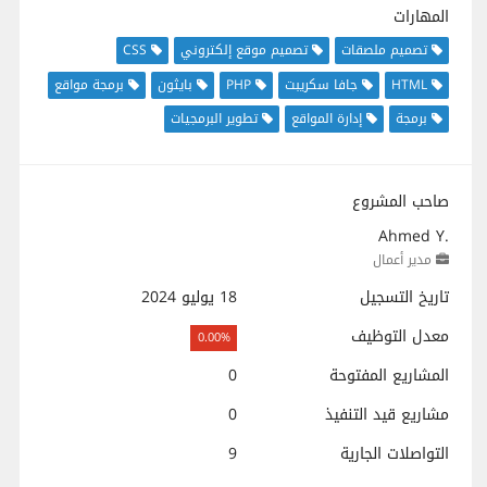
المهارات
تصميم ملصقات
تصميم موقع إلكتروني
CSS
HTML
جافا سكريبت
PHP
بايثون
برمجة مواقع
برمجة
إدارة المواقع
تطوير البرمجيات
صاحب المشروع
Ahmed Y.
مدير أعمال
تاريخ التسجيل
18 يوليو 2024
معدل التوظيف
0.00%
المشاريع المفتوحة
0
مشاريع قيد التنفيذ
0
التواصلات الجارية
9