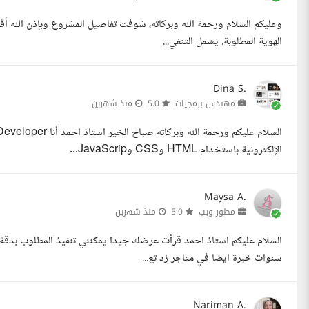
وعليكم السلام ورحمة الله وبركاته، شوفت تفاصيل المشروع وبإذن الله أ
الهوية المطلوبة. يشمل التنفي...
Dina S.
مهندس برمجيات
5.0
منذ شهرين
الإلكترونية باستخدام HTML وCSS وJavaScrip...
Maysa A.
مطور ويب
5.0
منذ شهرين
سنوات خبرة ايضا في متاجر زد تع...
Nariman A.