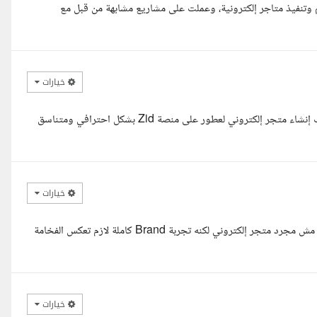
وتنفيذ متاجر إلكترونية، وعملت على مشاريع مشابهة من قبل مع
خيارات
السلام عليكم ورحمة الله وبركاته اطلعت على تفاصيل المشروع، والمطلوب إنشاء متجر إلكتروني لعطور على منصة Zid بشكل احترافي ومتناسق
خيارات
السلام عليكم انا شوفت تفاصيل المشروع وبصراحة متجر عطور احترافي مش مجرد متجر إلكتروني لكنه تجربة Brand كاملة لازم تعكس الفخامة
خيارات