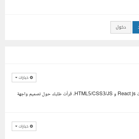
دخول
خيارات
أهلا بك، أنا مطور واجهات أمامية (Frontend Developer) خبير بتقنيات React js و HTML5/CSS3/JS. قرأت طلبك حول تصميم واجهة
خيارات