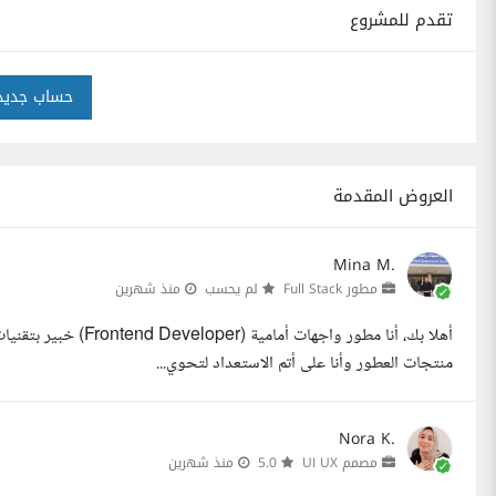
تقدم للمشروع
حساب جديد
العروض المقدمة
Mina M.
مطور Full Stack
لم يحسب
منذ شهرين
منتجات العطور وأنا على أتم الاستعداد لتحوي...
Nora K.
مصمم UI UX
5.0
منذ شهرين