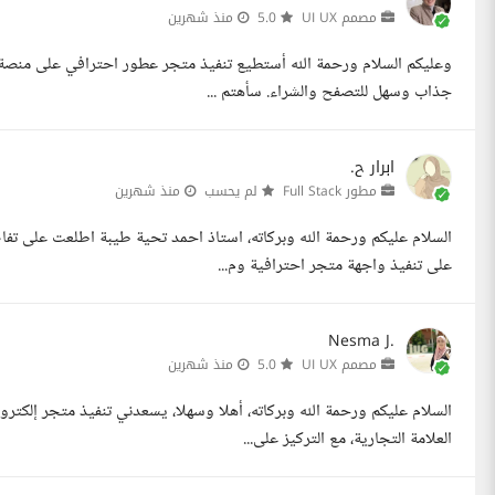
مصمم UI UX
5.0
منذ شهرين
وعليكم السلام ورحمة الله أستطيع تنفيذ متجر عطور احترافي على منصة
جذاب وسهل للتصفح والشراء. سأهتم ...
ابرار ح.
مطور Full Stack
لم يحسب
منذ شهرين
السلام عليكم ورحمة الله وبركاته، استاذ احمد تحية طيبة اطلعت على تف
على تنفيذ واجهة متجر احترافية وم...
Nesma J.
مصمم UI UX
5.0
منذ شهرين
السلام عليكم ورحمة الله وبركاته، أهلا وسهلا، يسعدني تنفيذ متجر إلك
العلامة التجارية، مع التركيز على...