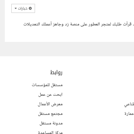
خيارات
السلام عليكم يا أستاذ أحمد, معاك مينا سامي، مطور ويب ومبرمج PHP. قرأت طلبك لمتجر العطور على منصة زد وجاهز أعملك التعديلات
روابط
مستقل للمؤسسات
ابحث عن عمل
ناعي
معرض الأعمال
مارة
مجتمع مستقل
مدونة مستقل
مركز المساعدة