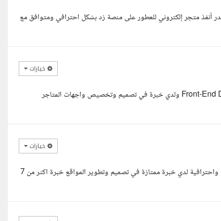
قدر أنفذ متجر إلكتروني للعطور على منصة زد بشكل احترافي ومتوافق مع
خيارات
السلام عليكم ورحمة الله وبركاته صباح الخير استاذ احمد أنا Front-End Developer ولدي خبرة في تصميم وتخصيص واجهات المتاجر
خيارات
السلام عليكم استاذ احمد قرأت عرضك جيدا يمكنني تنفيذ المطلوب بدقة واحترافية لدي خبرة ممتازة في تصميم وتطوير المواقع خبرة اكثر من 7