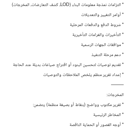
* التزامات نمذجة معلومات البناء (LOD، كشف التعارضات، المخرجات)
* أوامر التغيير والتعديلات
* شروط الدفع والدفعات المرحلية
* التأخيرات والغرامات التأخيرية
* موافقات الجهات الرسمية
* دعم مرحلة التنفيذ
* تقديم توصيات لتحسين البنود أو اقتراح صياغات بديلة عند الحاجة
* إعداد تقرير منظم يلخص الملاحظات والتوصيات
⸻
المخرجات:
* تقرير مكتوب وواضح (بنقاط أو بصيغة منظمة) يتضمن:
* المخاطر الرئيسية
* أوجه القصور أو الحماية الناقصة