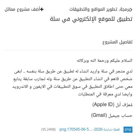
برمجة، تطوير المواقع والتطبيقات
أضف مشروع مماثل
تطبيق للموقع الإلكتروني في سلة
تفاصيل المشروع
السلام عليكم ورحمة الله وبركاته
لدي متجر في سلة واريد انشاء له تطبيق عن طريق سلة بنفسه .. ابغى
شخص فاهم في انشاء التطبيق عن طريق سلة وله تجارب سابقة يتابع
معي حتى اطلاق التطبيق في سوق التطبيقات في الايفون و الاندرويد
وايضا لدي معرفة في المتطلبات
مُعرِّف أبل (Apple ID)
حساب جيميل (Gmail)
لقطة-شاشة-2026-…5-06-170545.png
(95.24KB)
png