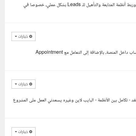
اشتغلت على GHL وعندي خبرة في بناء الـ Workflows والـ Funnels وربط أنظمة المتابعة والتأهيل للـ Leads بشكل عملي، خصوصا في
خيارات
السلام عليكم أستاذ سامر ، اشتغلت على GHL وعندي خبرة في ربط واتساب داخل المنصة، بالإضافة إلى التعامل مع Appointment
خيارات
خبرة في كل ما يتعلق ب GHL اوتوميشن معقد - تكامل بين الأنظمة - البايب لاين وغيره يسعدني العمل على المشروع
خيارات