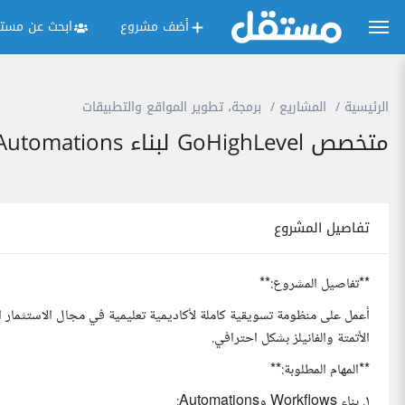
أضف مشروع
ابحث عن مستق
الرئيسية
المشاريع
برمجة، تطوير المواقع والتطبيقات
متخصص GoHighLevel لبناء Automations وFunnels لأكاديمية تعليمية
تفاصيل المشروع
**تفاصيل المشروع:**
الأتمتة والفانيلز بشكل احترافي.
**المهام المطلوبة:**
١. بناء Workflows وAutomations: