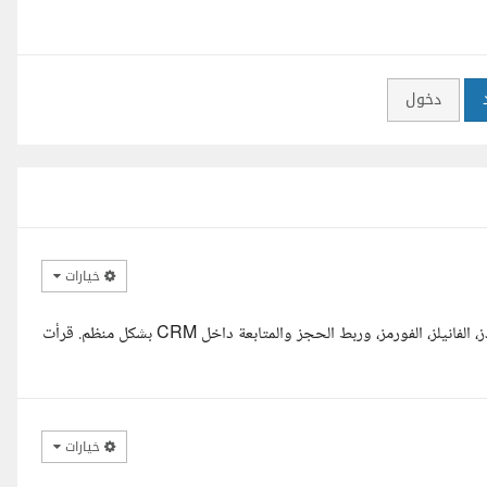
دخول
خيارات
اشتغلت على GHL وعندي خبرة في بناء Workflows، أتمتة متابعة الليدز، الفانيلز، الفورمز، وربط الحجز والمتابعة داخل CRM بشكل منظم. قرأت
خيارات