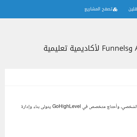
لين
تصفح المشاريع
أعمل على منظومة تسويقية كاملة لأكاديمية تعليمية في مجال الاستثمار الشخصي، وأحتاج متخصص في GoHighLevel يتولى بناء وإدارة