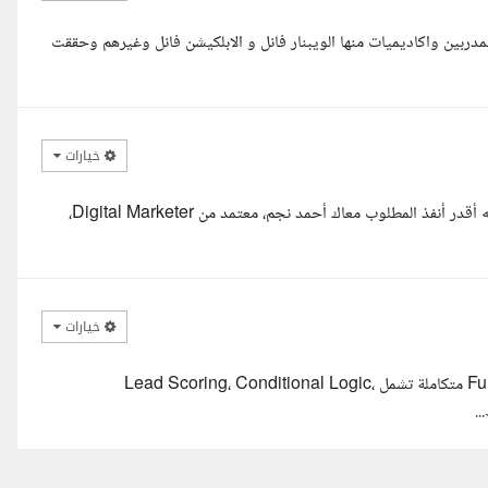
 على GHL ونفذت فانلز كتيرة جدا لمدربين واكاديميات منها الويبنار فانل و الابلكيشن فانل وغيرهم وحققت
خيارات
أهلا أستاذي الكريم اشتغلت على GHL وعندي خبرة كبيرة فيها وبإذن الله أقدر أنفذ المطلوب معاك أحمد نجم، معتمد من Digital Marketer،
خيارات
اشتغلت على GHL وعندي خبرة في بناء أنظمة Automations وFunnels متكاملة تشمل Lead Scoring، Conditional Logic،