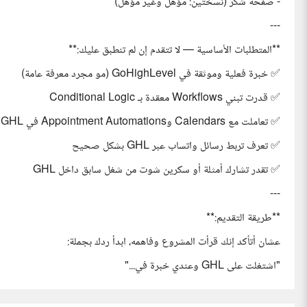
- صفحة شكر (نسختين: مؤهل وغير مؤهل)
---
**المتطلبات الأساسية — لا تتقدم إن لم تنطبق عليك:**
✅ خبرة فعلية وموثقة في GoHighLevel (مو مجرد معرفة عامة)
✅ قدرت تبني Workflows معقدة بـ Conditional Logic
✅ تعاملت مع Calendars وAppointment Automations في GHL
✅ تعرف تربط رسائل واتساب عبر GHL بشكل صحيح
✅ تقدر تشارك أمثلة أو سكرين شوت من شغل سابق داخل GHL
---
**طريقة التقديم:**
عشان أتأكد إنك قرأت المشروع وفاهمه، ابدأ ردك بجملة:
"اشتغلت على GHL وعندي خبرة في..."