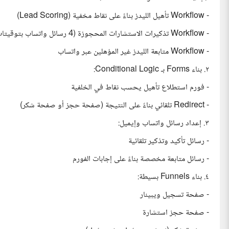
- Workflow تأهيل الليدز بناءً على نقاط مخفية (Lead Scoring)
- Workflow تذكيرات الاستشارات المحجوزة (4 رسائل واتساب بتوقيتات محددة)
- Workflow متابعة الليدز غير المؤهلين عبر واتساب
٢. بناء Forms بـ Conditional Logic:
- فورم استطلاع تأهيل يحسب نقاط في الخلفية
- Redirect تلقائي بناءً على النتيجة (صفحة حجز أو صفحة شكر)
٣. إعداد رسائل واتساب وإيميل:
- رسائل تأكيد وتذكير تلقائية
- رسائل متابعة مخصصة بناءً على إجابات الفورم
٤. بناء Funnels بسيطة:
- صفحة تسجيل ويبينار
- صفحة حجز استشارة