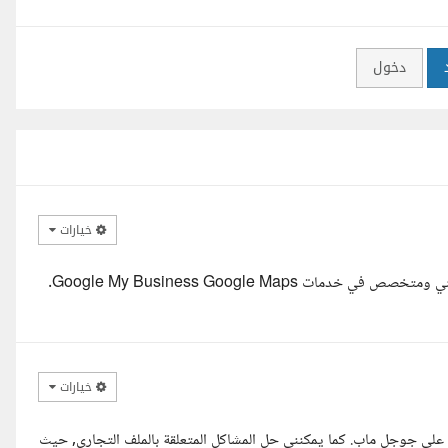
دخول
خيارات
السلام عليكم ورحمة الله وبركاته مساء الخير أستاذ خالد, بصفتي خبير تقني ومتخصص في خدمات Google My Business Google Maps.
خيارات
ى على جوجل ماب. كما يمكنني حل المشاكل المتعلقة بالملف التجارى, حيث