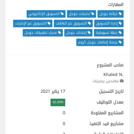
المهارات
خرائط جوجل
تحليلات جوجل
التسويق الإلكتروني
إدارة التسويق
التسويق عبر الهاتف
التسويق عبر الإنترنت
خطة تسويقية
إعلانات جوجل
محرك تطبيقات جوجل
برمجة إضافات جوجل كروم
صاحب المشروع
Khaled N.
مهندس برمجيات
تاريخ التسجيل
17 يناير 2021
معدل التوظيف
65.00%
المشاريع المفتوحة
0
مشاريع قيد التنفيذ
0