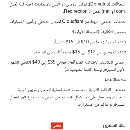
النطاقات (Domains): توفير دومين أو اثنين بامتدادات احترافية (مثل
.com أو .net) لعمل الـ Redirection.
خدمات التخفي: الربط مع Cloudflare لضمان التخفي وتأمين المسارات.
تفصيل التكاليف (المرحلة الأولية):
تكلفة السيرفر: تبدأ من 10$ إلى 15$ شهرياً.
تكلفة الدومين: من 12$ إلى 15$ سنوياً للدومين الواحد.
إجمالي التكاليف الإضافية المتوقعة: حوالي 35$ إلى 40$ (تغطي الشهر
الأول للسيرفر وسنة كاملة للدومينات).
ملاحظة هامة:
هذه هي التكلفة الأولية المخصصة فقط لعملية الحجز وتجهيز البنية
التحتية، وسنعمل على استكمال بقية مراحل العمل والمشروع فور تفعيل
السيرفر والتأكد من استقراره.
حالة المشروع
ملغي