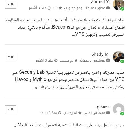
Ahmed Y.
مطور تطبيقات ومواقع ويب
5.0
منذ 3 أشهر
أهلا بك، لقد قرأت متطلباتك بدقة، وأنا جاهز لتنفيذ البنية التحتية المطلوبة
لضمان استقرار واتصال آمن مع الـ Beacons. سأقوم بالآتي: إعداد
السيرفر: تنصيب وتجهيز VPS...
Shady M.
مهندس برمجيات
لم يحسب
منذ 3 أشهر
طلب حضرتك واضح بخصوص تجهيز بنية تحتية Security Lab على
VPS مع إعداد البيئة بشكل مستقر ومتوافق مع Mythic و Havoc
يمكنني مساعدتك في تجهيز السيرفر وربط الدومينات و...
محمد ع.
مهندس تقني
لم يحسب
منذ 3 أشهر
سيدي الفاضل، بناء على المتطلبات التقنية لتشغيل منصات Mythic و