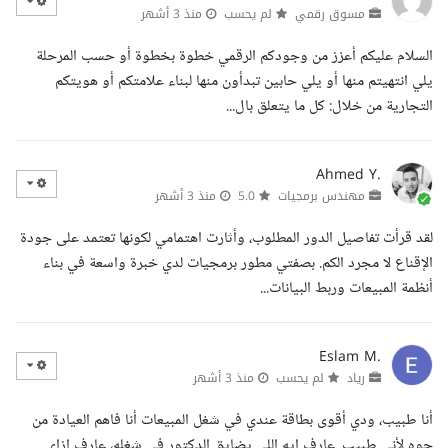
مسوق رقمي
لم يحسب
منذ 3 أشهر
السلام عليكم أعزز من وجودكم الرقمي خطوة بخطوة أو حسب المرحلة
يلي انتهيتم منها أو يلي حابين تبدأون منها لبناء علامتكم أو هويتكم
التجارية من خلال: كل ما يتعلق بال...
Ahmed Y.
مهندس برمجيات
5.0
منذ 3 أشهر
لقد قرأت تفاصيل الدور المطلوب، وأثارت اهتمامي لكونها تعتمد على جودة
الإقناع لا مجرد الكم. بصفتي مطور برمجيات لدي خبرة واسعة في بناء
أنظمة المبيعات وربط البيانات...
Eslam M.
رياد
لم يحسب
منذ 3 أشهر
أنا طبيب، ودي أقوى بطاقة عندي في شغل المبيعات أنا فاهم العيادة من
جوه لأني طبيب. عارف إيه اللي يضايق الدكتور في شغله، عارف إزاي