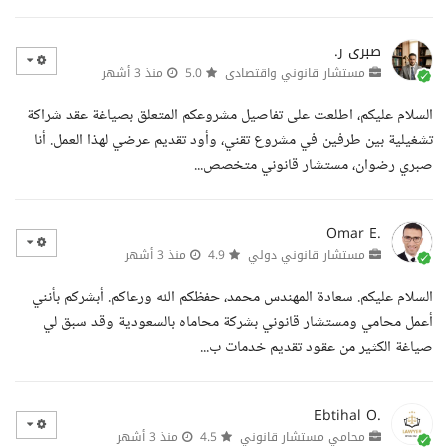
صبرى ر.
مستشار قانوني واقتصادى
5.0
منذ 3 أشهر
السلام عليكم، اطلعت على تفاصيل مشروعكم المتعلق بصياغة عقد شراكة
تشغيلية بين طرفين في مشروع تقني، وأود تقديم عرضي لهذا العمل. أنا
صبري رضوان، مستشار قانوني متخصص...
Omar E.
مستشار قانوني دولي
4.9
منذ 3 أشهر
السلام عليكم. سعادة المهندس محمد، حفظكم الله ورعاكم. أبشركم بأنني
أعمل محامي ومستشار قانوني بشركة محاماه بالسعودية وقد سبق لي
صياغة الكثير من عقود تقديم خدمات ب...
Ebtihal O.
محامي مستشار قانوني
4.5
منذ 3 أشهر