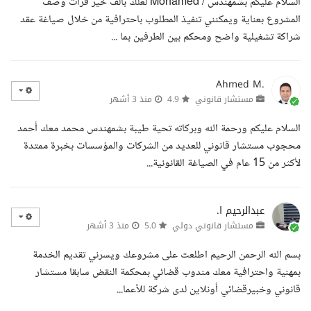
السلام عليكم بشمهندس / Mohamed لعلك بألف خير قرأت وصف
المشروع بعناية ويمكنني تنفيذ المطلوب باحترافية من خلال صياغة عقد
شراكة تشغيلية واضح ومحكم بين الطرفين بما ...
Ahmed M.
مستشار قانوني
4.9
منذ 3 أشهر
السلام عليكم ورحمة الله وبركاته تحية طيبة بشمهندس محمد معك أحمد
محجوب مستشار قانوني للعديد من الشركات والمؤسسات بخبرة ممتدة
لأكثر من 15 عام في الصياغة القانونية...
عبدالرحيم ا.
مستشار قانوني دولي
5.0
منذ 3 أشهر
بسم الله الرحمن الرحيم اطلعت على مشروعك ويسرني تقديم الخدمة
بمهنية واحترافية معك مندوب قضائي بمحكمة النقض سابقا مستشار
قانوني وخبيرقضائي أونلاين لدى شركة للأعما...