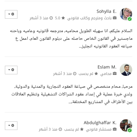
Sohylla E.
باحث ومترجم وكاتب قانوني
5.0
منذ 3 أشهر
السلام عليكم، انا سهيله الطويل محاميه، مترجمه قانونيه وعاميه وباحثه
ماجستير في القانون الخاص حاصله على دبلوم القانون العام، اعمل ع
صياغه العقود القانونيه انجليز...
Eslam M.
محامي
لم يحسب
منذ 3 أشهر
مرحبا، محام متخصص في صياغة العقود التجارية والمدنية والدولية،
ولدي خبرة عملية في إعداد عقود الشراكات التشغيلية وتنظيم العلاقات
بين الأطراف في المشاريع المختلفة،...
Abdulghaffar K.
مستشار قانوني
لم يحسب
منذ 3 أشهر