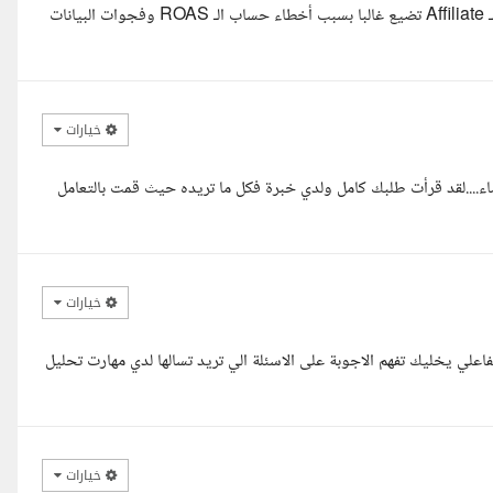
سلام عليكم استاذ نواف 1 هل تدرك أن 1 من كل 5 دولارات في ميزانية الـ Affiliate تضيع غالبا بسبب أخطاء حساب الـ ROAS وفجوات البيانات
خيارات
....لقد قرأت طلبك كامل ولدي خبرة فكل ما تريده حيث قمت بالتعامل
خيارات
فاعلي يخليك تفهم الاجوبة على الاسئلة الي تريد تسالها لدي مهارت تحليل
خيارات