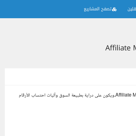
لين
تصفح المشاريع
نبحث عن موظف/ـة مالية (Finance) لديه خبرة في مجال الـ Affiliate Marketing، ويكون على دراية بطبيعة السوق وآليات احتساب الأرقام