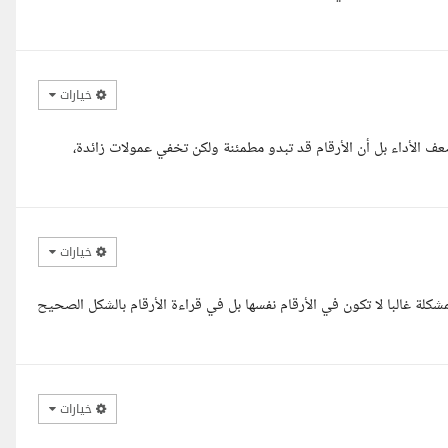
خيارات
N المشكلة في حملات Affiliate ليست دائما ضعف الأداء بل أن الأرقام قد تبدو مطمئنة ولكن تخفي عمولات زائدة،
خيارات
م عليكم ورحمة الله وبركاتة في مشاريع الـ Affiliate Marketing المشكلة غالبا لا تكون في الأرقام نفسها بل في قراءة الأرقام بالشكل الصحيح
خيارات