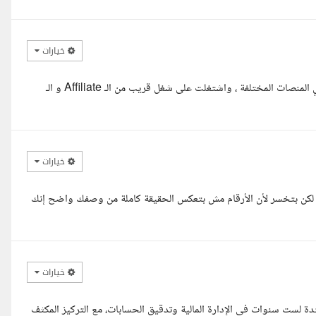
خيارات
السلام عليكم، أنا صلاح ربيع، محاسب وعندي خبرة الحملات الاعلانية علي المنصات المختلفة ، واشتغلت على شغل قريب من الـ Affiliate و الـ
خيارات
لأداء لكن بتخسر لأن الأرقام مش بتعكس الحقيقة كاملة من وصفك واضح إنك
خيارات
متدة لست سنوات في الإدارة المالية وتدقيق الحسابات، مع التركيز المكثف