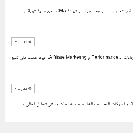
مرحبا، أنا محاسب ومحلل مالي بخبرة تزيد عن 20 عاما في مجال المحاسبة والتحليل المالي، وحاصل على شهادة CMA. لدي خبرة قوية في
خيارات
مرحبا لدي خبرة في تحليل الأداء المالي للحملات التسويقية، خاصة في مجالات الـ Performance و Affiliate Marketing، حيث عملت على تتبع
خيارات
مه الله وبركاته أنا أحمد رمزي، عندي خبرة 15 سنه فى اكبر الشركات المصريه والخليجيه و خبرة كبيره في تحليل المالى و