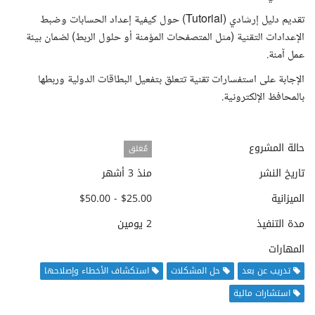
​تقديم دليل إرشادي (Tutorial) حول كيفية إعداد الحسابات وضبط
الإعدادات التقنية (مثل المتصفحات المؤمنة أو حلول الربط) لضمان بيئة
عمل آمنة.
​الإجابة على استفسارات تقنية تتعلق بتفعيل البطاقات الدولية وربطها
بالمحافظ الإلكترونية.
حالة المشروع
مُغلق
تاريخ النشر
منذ 3 أشهر
الميزانية
$25.00 - $50.00
مدة التنفيذ
2 يومين
المهارات
تدريب عن بعد
حل المشكلات
استكشاف الأخطاء وإصلاحها
استشارات مالية