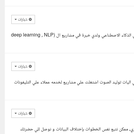
خيارات
السلام عليكم استاذ نواف انا عمر القنواني مهندس كمبيوتر ومتخصص في الذكاء الاصطناعي ولدي خبرة في مشاريع ال (deep learning , NLP
خيارات
اليات توليد الصوت اشتغلت علي مشاريع لخدمه عملاء علي التليفونات
خيارات
كه نموذج بيتكلم مصري, ممكن نتبع نفس الخطوات بإختلاف البيانات و نوصل للي حضرتك