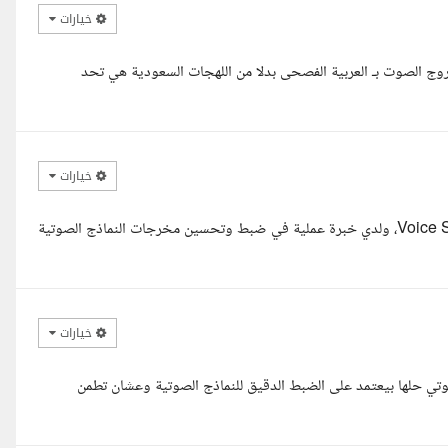
خيارات
وج الصوت بـ العربية الفصحى بدلا من اللهجات السعودية هي تحد
خيارات
مرحبا، أنا مهندس ذكاء اصطناعي متخصص في Speech AI وVoice Systems، ولدي خبرة عملية في ضبط وتحسين مخرجات النماذج الصوتية
خيارات
تي حلها بيعتمد على الضبط الدقيق للنماذج الصوتية وعشان تطمن