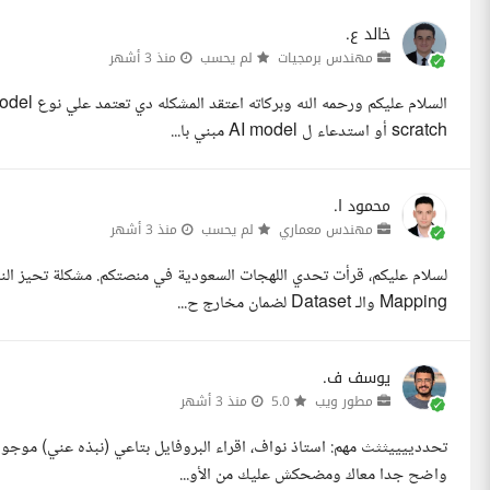
خالد ع.
مهندس برمجيات
لم يحسب
منذ 3 أشهر
scratch أو استدعاء ل AI model مبني با...
محمود ا.
مهندس معماري
لم يحسب
منذ 3 أشهر
Mapping والـ Dataset لضمان مخارج ح...
يوسف ف.
مطور ويب
5.0
منذ 3 أشهر
تحددييييثثث مهم: استاذ نواف، اقراء البروفايل بتاعي (نبذه عني) موج
واضح جدا معاك ومضحكش عليك من الأو...