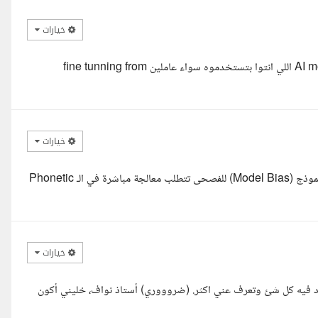
خيارات
السلام عليكم ورحمه الله وبركاته اعتقد المشكله دي تعتمد علي نوع AI model اللي انتوا بتستخدموه سواء عاملين fine tunning from
خيارات
لسلام عليكم، قرأت تحدي اللهجات السعودية في منصتكم. مشكلة تحيز النموذج (Model Bias) للفصحى تتطلب معالجة مباشرة في الـ Phonetic
خيارات
ود فيه كل شئ وتعرف عني اكثر. (ضروووري) أستاذ نواف، خليني أكون