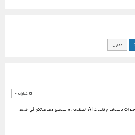
دخول
خيارات
مرحبا، أنا مهندس ذكاء اصطناعي متخصص في معالجة الصوت وتوليد الأصوات باستخدام تقنيات AI المتقدمة، وأستطيع مساعدتكم في ضبط