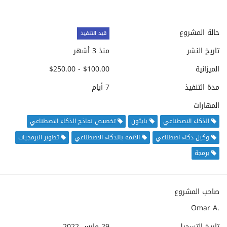
حالة المشروع
قيد التنفيذ
تاريخ النشر
منذ 3 أشهر
الميزانية
$100.00 - $250.00
مدة التنفيذ
7 أيام
المهارات
الذكاء الاصطناعي
بايثون
تخصيص نماذج الذكاء الاصطناعي
وكيل ذكاء اصطناعي
الأتمة بالذكاء الاصطناعي
تطوير البرمجيات
برمجة
صاحب المشروع
Omar A.
تاريخ التسجيل
29 مارس 2022