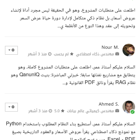
اطلعت على متطلبات المشروع، وهو في الحقيقة ليس مجرد أداة لإنشاء
عروض أسعار، بل نظام ذكي متكامل لإدارة دورة حياة عرض السعر
وتحويله إلى عقد وهذا النوع من الأنظمة ي...
Nour M.
مهندس ذكاء اصطناعي
لم يحسب
منذ 3 أشهر
السلام عليكم أستاذ عمر، اطلعت على متطلبات المشروع كاملة، وهو
يتطابق مع مشاريع نفذتها سابقا: خبرتي المباشرة: بنيت QanunIQ وهو
نظام RAG يقرأ وثائق PDF القانونية و...
Ahmed S.
مهندس كيميائي عالم بيانات
5.0
منذ 3 أشهر
السلام عليكم أستاذ عمر، أستطيع بناء النظام المطلوب باستخدام Python
مع نموذج ذكاء اصطناعي يقرأ عروض الأسعار والعقود التاريخية بصيغ
PDF و Excel، ويستخرج كتالوج ال...