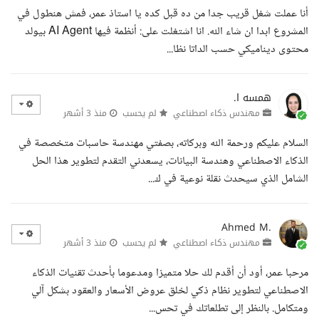
أنا عملت شغل قريب جدا من ده قبل كده يا استاذ عمر، فمش هنطول في
المشروع ابدا ان شاء الله. انا اشتغلت على: أنظمة فيها AI Agent بيولد
محتوى ديناميكي حسب الداتا نظا...
همسه ا.
مهندس ذكاء اصطناعي
لم يحسب
منذ 3 أشهر
السلام عليكم ورحمة الله وبركاته، بصفتي مهندسة حاسبات متخصصة في
الذكاء الاصطناعي وهندسة البيانات، يسعدني التقدم لتطوير هذا الحل
الشامل الذي سيحدث نقلة نوعية في ك...
Ahmed M.
مهندس ذكاء اصطناعي
لم يحسب
منذ 3 أشهر
مرحبا عمر، أود أن أقدم لك حلا متميزا ومدعوما بأحدث تقنيات الذكاء
الاصطناعي لتطوير نظام ذكي لخلق عروض الأسعار والعقود بشكل آلي
ومتكامل. بالنظر إلى تطلعاتك في تحس...