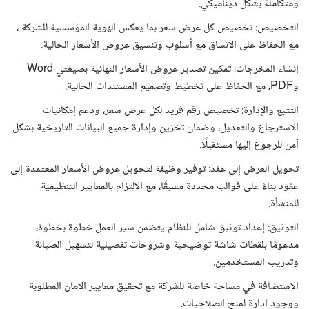
ومتكاملة بشكل ديناميكي.
التخصيص: تخصيص كل عرض سعر بما يعكس الهوية المؤسسية للشركة ،
مع الحفاظ على الاتساق مع أسلوب وتنسيق عروض الأسعار الحالية.
إنشاء المخرجات: تمكين تصدير عروض الأسعار النهائية بصيغتي Word
وPDF، مع الحفاظ على تخطيط وتصميم المستندات الحالية.
التتبع والإدارة: تخصيص رقم فريد لكل عرض سعر، ودعم إمكانيات
الاسترجاع والتعديل، وضمان تخزين وإدارة جميع البيانات التاريخية بشكل
آمن للرجوع إليها مستقبلًا.
تحويل العرض إلى عقد: توفير وظيفة لتحويل عروض الأسعار المعتمدة إلى
عقود بناءً على قوالب محددة مسبقًا، مع الالتزام بالمعايير التنظيمية
للمنشأة.
التوثيق: إعداد توثيق شامل للنظام يتضمن سير العمل خطوة بخطوة،
مدعومًا بلقطات شاشة توضيحية وشروحات تفصيلية لتسهيل الصيانة
وتدريب المستخدمين.
الاستضافة في مساحة خاصة للشركة مع تحقيق معايير الامان المطلوبة
ووجود ادارة لمنح الصلاحيات.