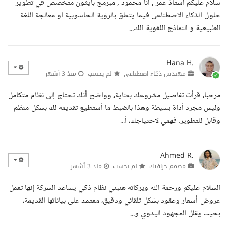
سلام عليكم استاذ عمر , انا محمود , مبرمج بايثون متخصص في تطوير
حلول الذكاء الاصطناعى فيما يتعلق بالرؤية الحاسوبية او معالجة اللغة
الطبيعية و النماذج اللغوية الك...
Hana H.
مهندس ذكاء اصطناعي
لم يحسب
منذ 3 أشهر
مرحبا، قرأت تفاصيل مشروعك بعناية، وواضح أنك تحتاج إلى نظام متكامل
وليس مجرد أداة بسيطة وهذا بالضبط ما أستطيع تقديمه لك بشكل منظم
وقابل للتطوير. فهمي لاحتياجك، أ...
Ahmed R.
مصمم جرافيك
لم يحسب
منذ 3 أشهر
السلام عليكم ورحمة الله وبركاته هنبني نظام ذكي يساعد الشركة إنها تعمل
عروض أسعار وعقود بشكل تلقائي ودقيق، معتمد على بياناتها القديمة،
بحيث يقلل المجهود اليدوي و...