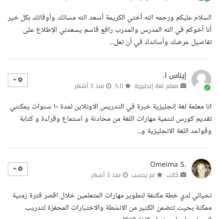
السلام عليكم ورحمه الله أختي الكريمة أسعد الله مسائك وأوقاتك بكل خير
أنا أخوكم في الله المدرس والمدرب رافع قاسم يسعدني الإطلاع على
تفاصيل عرضك وأساندك في أن تعل...
إيناس ا.
معلم لغة إنجليزية
5.0
منذ 3 أشهر
انا معلمة لغة إنجليزية خبرة في التدريس الاونلاين لمدة ١٠ سنوات يمكنني
تقديم كورس لتنمية مهارات اللغة من محادثة و استماع وقراءة و كتابة
وقواعد اللغة الانجليزية و...
Omeima S.
كاتب
لم يحسب
منذ 3 أشهر
تحياتي لدي خطة مكثفة لتطوير مهارات المتعلمين خلال اقصر فترة زمنية
ممكنة بحيث تتضمن الكثير من الانشطة والاختبارات المحفزة لتدريب