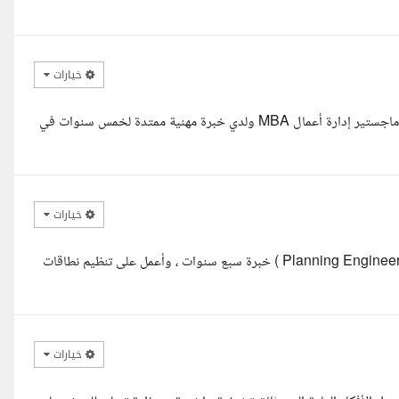
خيارات
السلام عليكم أستاذة ابرار أعرفك بنفسي أنا لبنى مستشارة أعمال وطالبة ماجستير إدارة أعمال MBA ولدي خبرة مهنية ممتدة لخمس سنوات في
خيارات
السلام عليكم ورحمة الله وبركاته، أنا مهندس تخطيط وإدارة مشروعات ( Planning Engineer ) خبرة سبع سنوات ، وأعمل على تنظيم نطاقات
خيارات