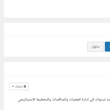
دخول
خيارات
ي حاصل على MBA من ESLSCA ولدي خبرة تمتد لسنوات في إدارة العمليات والمناقصات والتخطيط الاستراتيجي