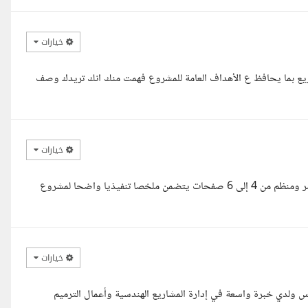
خيارات
اريع بما يحافظ ع الأهداف العامة للمشروع فهمت منك انك تريدك وصف
خيارات
السلام عليكم، يسعدني تنفيذ المطلوب من خلال إعداد ملف Word مختصر ومنظم من 4 إلى 6 صفحات يتضمن ملخصا تنفيذيا واضحا لمشروع
خيارات
ولدي خبرة واسعة في إدارة المشاريع الهندسية وأعمال الترميم