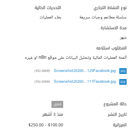
نوع النشاط التجاري
التحديات الحالية
سلسلة مطاعم وجبات سريعة
بطء العمليات
مدة الاستشارة
شهر
المطلوب استلامه
أتمتة العمليات المالية وتحليل البيانات على موقع n8n او غيره
Screenshot20260…129Facebook.jpg
(492.68KB)
jpg
Screenshot20260…111Facebook.jpg
(592.69KB)
jpg
حالة المشروع
مُغلق
تاريخ النشر
منذ 3 أشهر
الميزانية
$100.00 - $250.00