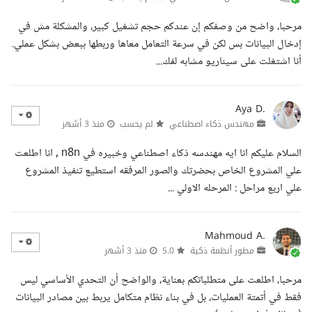
مرحبا، واضح من وصفكم إن عندكم حجم تشغيل كبير، والمشكلة مش في
إدخال البيانات بس لكن في سرعة التعامل معاها وربطها ببعض بشكل عملي.
أنا اشتغلت على سيناريو مشابه لفك...
Aya D.
مهندس ذكاء اصطناعي
لم يحسب
منذ 3 أشهر
السلام عليكم انا ايه مهندسه ذكاء اصطناعي وخبيره في n8n , انا اطلعت
علي المشروع الخاص بحضرتك والصور المرفقه استطيع تنفيذ المشروع
علي اربع مراحل : المرحله الاولي ...
Mahmoud A.
مطور أنظمة ذكية
5.0
منذ 3 أشهر
مرحبا، اطلعت على متطلباتكم بعناية، والواضح أن التحدي الأساسي ليس
فقط في أتمتة العمليات، بل في بناء نظام متكامل يربط بين مصادر البيانات