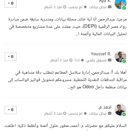
Aya K.
محلل بيانات
لم يحسب
منذ 3 أشهر
مرحبا، عبدالرحمن أنا آية خالد، محللة بيانات، ومتدربة سابقة ضمن مبادرة
رواد مصر الرقمية (DEPI)، حيث عملت على عدة مشاريع متخصصة في
تحليل البيانات المالية وأتمتة ا...
Youssef R.
مسوق رقمي
5.0
منذ 3 أشهر
أهلا بك أ/ عبدالرحمن، إدارة سلاسل المطاعم تتطلب دقة متناهية في
مراقبة التدفقات النقدية اللحظية. مشروعكم لتحويل فواتير الواتساب إلى
بيانات منظمة داخل Odoo هو الح...
احمد م.
محلل بيانات
لم يحسب
منذ 3 أشهر
السلام عليكم، مع حضرتك م. أحمد، مطور حلول أتمتة وأنظمة ذكية. اطلعت