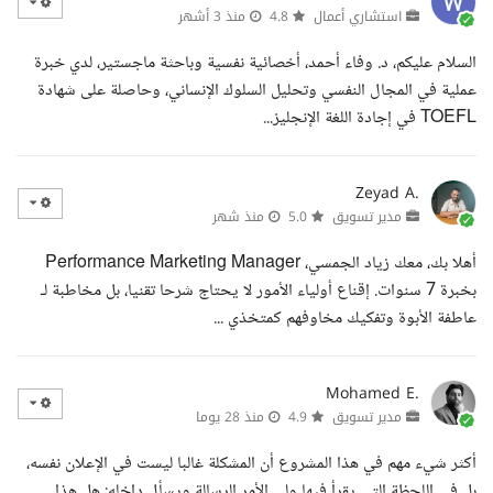
استشاري أعمال
4.8
منذ 3 أشهر
السلام عليكم، د. وفاء أحمد، أخصائية نفسية وباحثة ماجستير، لدي خبرة
عملية في المجال النفسي وتحليل السلوك الإنساني، وحاصلة على شهادة
TOEFL في إجادة اللغة الإنجليز...
Zeyad A.
مدير تسويق
5.0
منذ شهر
أهلا بك، معك زياد الجمسي، Performance Marketing Manager
بخبرة 7 سنوات. إقناع أولياء الأمور لا يحتاج شرحا تقنيا، بل مخاطبة لـ
عاطفة الأبوة وتفكيك مخاوفهم كمتخذي ...
Mohamed E.
مدير تسويق
4.9
منذ 28 يوما
أكثر شيء مهم في هذا المشروع أن المشكلة غالبا ليست في الإعلان نفسه،
بل في اللحظة التي يقرأ فيها ولي الأمر الرسالة ويسأل داخله: هل هذا