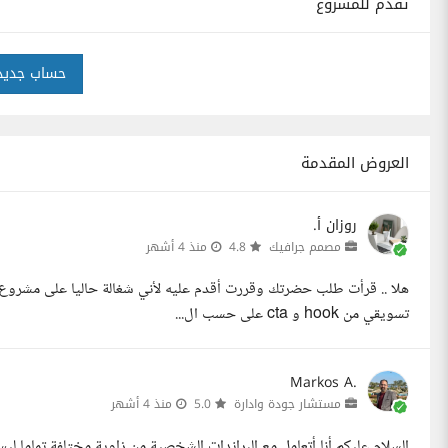
تقدم للمشروع
حساب جديد
العروض المقدمة
روزان أ.
مصمم جرافيك
4.8
منذ 4 أشهر
هلا .. قرأت طلب حضرتك وقررت أقدم عليه لأني شغالة حاليا على مشروع 
تسويقي من hook و cta على حسب ال...
Markos A.
مستشار جودة وادارة
5.0
منذ 4 أشهر
السلام عليكم أنا أتعامل مع البراندات الشخصية من زاوية مختلفة تماما 