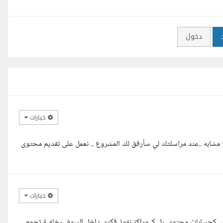
دخول
خيارات
مشابه ..عند مراسلتك لي سأرفق لك المشروع .. نعمل على تقديم محتوى
خيارات
ليس كحسابات محتوى، بل كـ مراكز نفوذ فكري داخل السوق. بخلفية تجمع