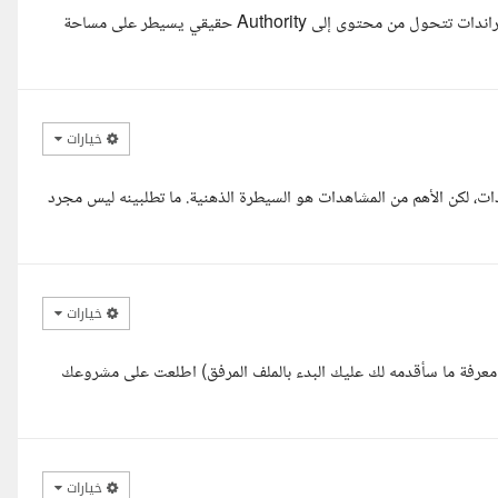
مرحبا اخي، أنا محمود، مسوق إلكتروني بخبرة 5 سنوات، أعمل على بناء براندات تتحول من محتوى إلى Authority حقيقي يسيطر على مساحة
خيارات
ت، لكن الأهم من المشاهدات هو السيطرة الذهنية. ما تطلبينه ليس مجرد
خيارات
الايجاز في معرفة ما سأقدمه لك عليك البدء بالملف المرفق) اطلعت على مشروعك
خيارات